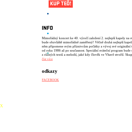
KUP TEĎ!
INFO
Mimořádný koncert ke 40. výročí založení 2. nejlepší kapely na s
bude obzvláště mimořádně zaměřený! Věčně druhá nejlepší kapel
něm připomene svým příznivcům počátky a vývoj své originální 
od roku 1986 až po současnost. Speciální sváteční program bude 
z různých textů a melodií, jaké kdy člověk ve Vltavě stvořil. Sku
vznikla dávno, proto se může zdát, že působí na naší hudební scé
číst více
skoro odjakživa. Minimálně sto let je s Vámi ale určitě.
odkazy
FACEBOOK
X