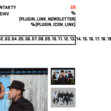
EN
NTAKTY
%
CHIV
{PLUGIN_LINK_NEWSLETTER}
%{PLUGIN_ICON_LINK}
02.
03.
04.
05.
06.
07.
08.
09.
10.
11.
12.
13.
14.
15.
16.
17.
18.
19