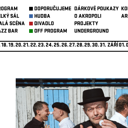
ROGRAM
DOPORUČUJEME
DÁRKOVÉ POUKAZY
KO
ELKÝ SÁL
HUDBA
O AKROPOLI
AR
ALÁ SCÉNA
DIVADLO
PROJEKTY
AZZ BAR
OFF PROGRAM
UNDERGROUND
.
18.
19.
20.
21.
22.
23.
24.
25.
26.
27.
28.
29.
30.
31.
ZÁŘÍ
01.