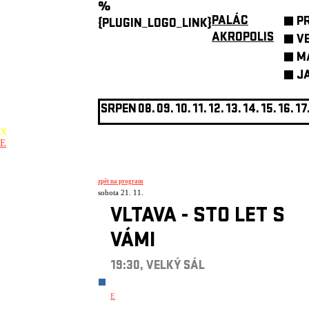
%
PALÁC
P
{PLUGIN_LOGO_LINK}
AKROPOLIS
V
M
J
SRPEN
08.
09.
10.
11.
12.
13.
14.
15.
16.
17
X
E
zpět na program
sobota 21. 11.
VLTAVA - STO LET S
VÁMI
19:30, VELKÝ SÁL
E