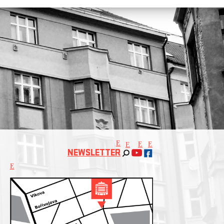
E
E
E
E
NEWSLETTER
E