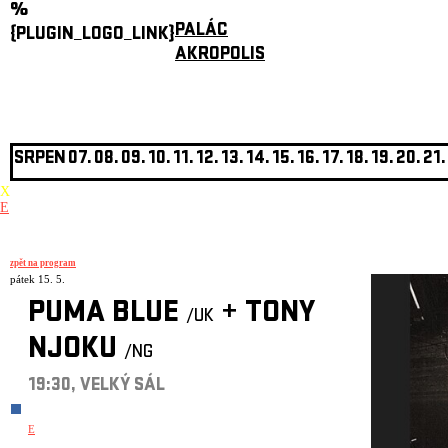
%
PALÁC
{PLUGIN_LOGO_LINK}
AKROPOLIS
SRPEN
07.
08.
09.
10.
11.
12.
13.
14.
15.
16.
17.
18.
19.
20.
21.
X
E
zpět na program
pátek 15. 5.
PUMA BLUE
+
TONY
/UK
NJOKU
/NG
19:30, VELKÝ SÁL
E