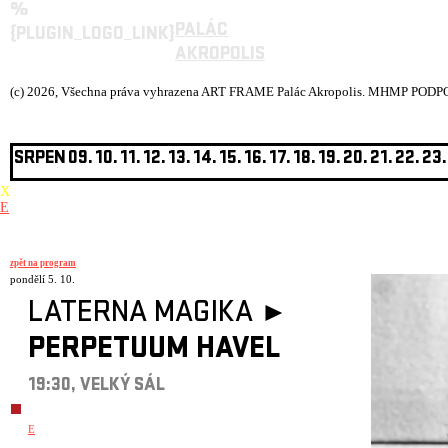
%
PALÁC
{PLUGIN_LOGO_LINK}
AKROPOLIS
(c) 2026, Všechna práva vyhrazena ART FRAME Palác Akropolis.
MHMP PODPOŘ
SRPEN
09.
10.
11.
12.
13.
14.
15.
16.
17.
18.
19.
20.
21.
22.
23.
X
E
zpět na program
pondělí 5. 10.
LATERNA MAGIKA ►
PERPETUUM HAVEL
19:30, VELKÝ SÁL
E