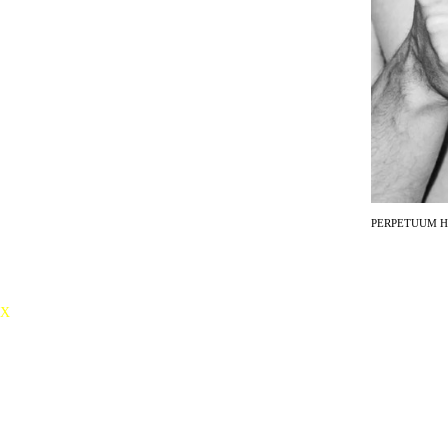
disidenta a umělce Aj Wej-weje nebo slova pronesená současnými
ruskými politickými vězni v soudních síních.
Inscenace využívá prostředky fyzického divadla s výrazným přispěním
videoprojekcí.
Námět, scénář a režie – Petr Boháč
Spolupráce na scénáři – Roman Zotov-Mikshin
Pohybová spolupráce – Radim Vizváry
Scéna a kostýmy – Pavlína Chroňáková
Video, hudba a zvukový design – Martin Hůla
Světelný design – Filip Horn
Produkce – Národní divadlo
UPOZORNĚNÍ: Vhodné pro publikum od 15 let.
PERPETUUM 
X