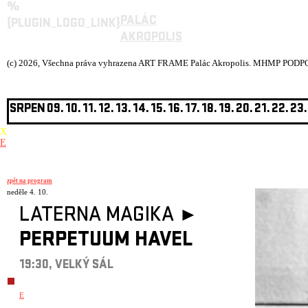
%
PALÁC
{PLUGIN_LOGO_LINK}
AKROPOLIS
(c) 2026, Všechna práva vyhrazena ART FRAME Palác Akropolis.
MHMP PODPOŘ
SRPEN
09.
10.
11.
12.
13.
14.
15.
16.
17.
18.
19.
20.
21.
22.
23.
X
E
zpět na program
neděle 4. 10.
LATERNA MAGIKA ►
PERPETUUM HAVEL
19:30, VELKÝ SÁL
E