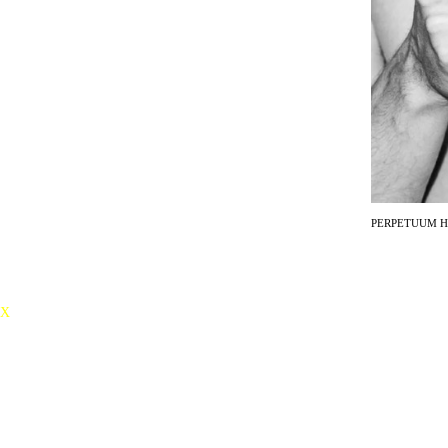
disidenta a umělce Aj Wej-weje nebo slova pronesená současnými
ruskými politickými vězni v soudních síních.
Inscenace využívá prostředky fyzického divadla s výrazným přispěním
videoprojekcí.
Námět, scénář a režie – Petr Boháč
Spolupráce na scénáři – Roman Zotov-Mikshin
Pohybová spolupráce – Radim Vizváry
Scéna a kostýmy – Pavlína Chroňáková
Video, hudba a zvukový design – Martin Hůla
Světelný design – Filip Horn
Produkce – Národní divadlo
UPOZORNĚNÍ: Vhodné pro publikum od 15 let.
PERPETUUM 
X