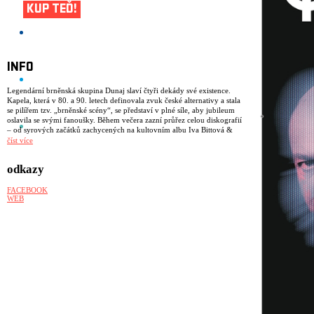
KUP TEĎ!
INFO
Legendární brněnská skupina Dunaj slaví čtyři dekády své existence.
Kapela, která v 80. a 90. letech definovala zvuk české alternativy a stala
se pilířem tzv. „brněnské scény“, se představí v plné síle, aby jubileum
oslavila se svými fanoušky. Během večera zazní průřez celou diskografií
– od syrových začátků zachycených na kultovním albu Iva Bittová &
Dunaj (1989), přes přelomové desky Rosol a Dudlay, až po skladby
číst více
z oceňovaného návratového alba Za vodou (2022) a novinky Mňau
(2025). Aktuální sestava, v níž jádro Vladimíra Václavka, Josefa
odkazy
Ostřanského a Pavla Koudelky doplňuje výrazná zpěvačka Jana
Vébrová, potvrzuje, že jejich hudba postavená na hypnotických
rytmech, precizní souhře a silné emotivnosti neztratila nic ze své
FACEBOOK
naléhavosti ani po čtyřiceti letech. Přijďte zažít koncert jedné
WEB
z nejvlivnějších kapel naší hudební historie, která i po desetiletích dokáže
s neuvěřitelnou energií propojovat art-rock, underground a progresivní
alternativy. Můžete se také těšit na speciální hosty.