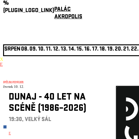
%
PALÁC
{PLUGIN_LOGO_LINK}
AKROPOLIS
SRPEN
08.
09.
10.
11.
12.
13.
14.
15.
16.
17.
18.
19.
20.
21.
22.
X
E
zpět na program
čtvrtek 10. 12.
DUNAJ - 40 LET NA
SCÉNĚ (1986–2026)
19:30, VELKÝ SÁL
E