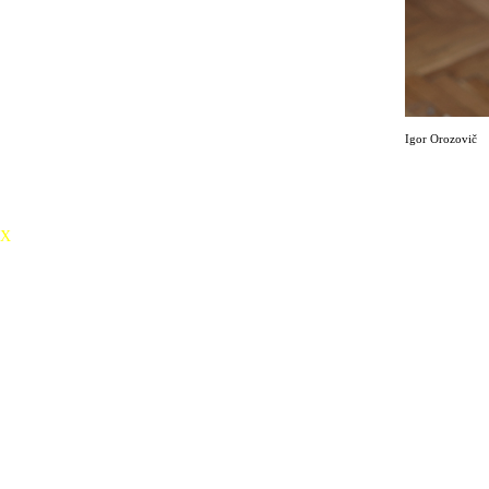
Koncerty Igora Orozoviče bývají pravidelně vyprodány a těší se velmi
pozitivním ohlasům jak od publika, tak od kritiků. Igorovu základní
hudební company tvoří: klávesista František Bořík, kytarista Marek
Novotný, basista a. m. almela a bubeník David Landštof
Igor Orozovič
X