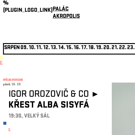
%
PALÁC
{PLUGIN_LOGO_LINK}
AKROPOLIS
SRPEN
09.
10.
11.
12.
13.
14.
15.
16.
17.
18.
19.
20.
21.
22.
23.
X
E
zpět na program
pátek 16. 10.
IGOR OROZOVIČ & CO ►
KŘEST ALBA SISYFÁ
19:30, VELKÝ SÁL
E