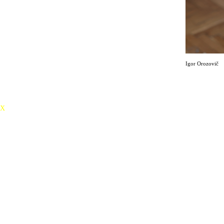
Koncerty Igora Orozoviče bývají pravidelně vyprodány a těší se velmi
pozitivním ohlasům jak od publika, tak od kritiků. Igorovu základní
hudební company tvoří: klávesista František Bořík, kytarista Marek
Novotný, basista a. m. almela a bubeník David Landštof
Igor Orozovič
X