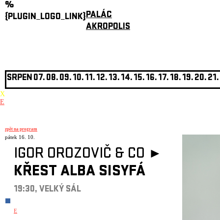
%
PALÁC
{PLUGIN_LOGO_LINK}
AKROPOLIS
SRPEN
07.
08.
09.
10.
11.
12.
13.
14.
15.
16.
17.
18.
19.
20.
21.
X
E
zpět na program
pátek 16. 10.
IGOR OROZOVIČ & CO ►
KŘEST ALBA SISYFÁ
19:30, VELKÝ SÁL
E