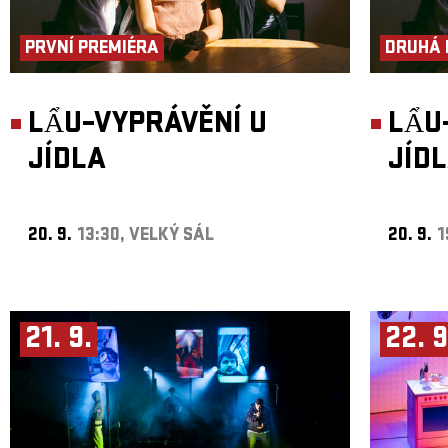
PRVNÍ PREMIÉRA
DRUHÁ 
LẨU–VYPRÁVĚNÍ U
LẨU
JÍDLA
JÍD
20. 9.
13:30, VELKÝ SÁL
20. 9.
1
21. 9.
22. 9