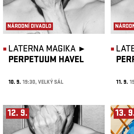
NÁRODNÍ DIVADLO
NÁRODN
LATERNA MAGIKA ►
LAT
PERPETUUM HAVEL
PER
10. 9.
19:30, VELKÝ SÁL
11. 9.
1
12. 9.
13. 9