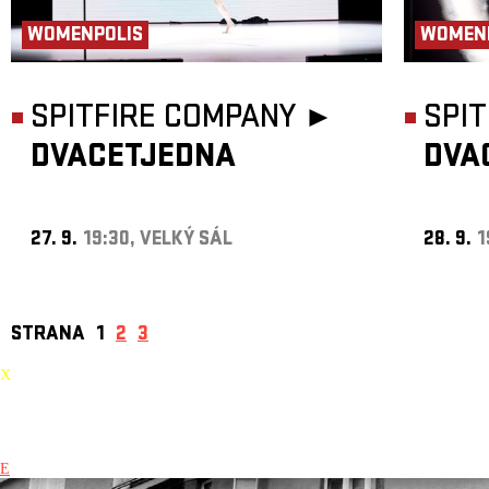
WOMENPOLIS
WOMEN
SPITFIRE COMPANY ►
SPI
DVACETJEDNA
DVA
27. 9.
19:30, VELKÝ SÁL
28. 9.
1
STRANA
1
2
3
X
E