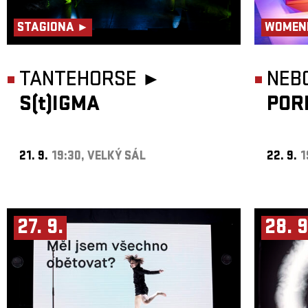
STAGIONA ►
WOMEN
TANTEHORSE ►
NEB
S(t)IGMA
POR
21. 9.
19:30, VELKÝ SÁL
22. 9.
1
27. 9.
28. 9