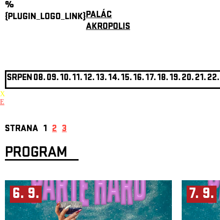
%
PALÁC
{PLUGIN_LOGO_LINK}
AKROPOLIS
SRPEN
08.
09.
10.
11.
12.
13.
14.
15.
16.
17.
18.
19.
20.
21.
22.
X
E
STRANA
1
2
3
PROGRAM
6. 9.
7. 9.