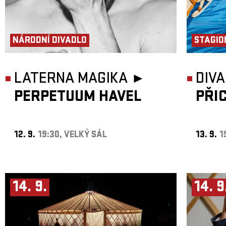
NÁRODNÍ DIVADLO
STAGIO
LATERNA MAGIKA ►
DIVA
PERPETUUM HAVEL
PŘI
12. 9.
19:30, VELKÝ SÁL
13. 9.
1
14. 9.
14. 9