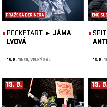
PRAŽSKÁ DERINERA
ENG SU
POCKETART ►
JÁMA
SPI
LVOVÁ
ANT
15. 9.
19:30, VELKÝ SÁL
16. 9.
1
19. 9.
19. 9