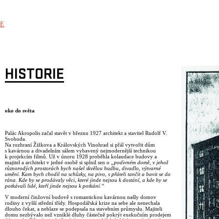
E
HISTORIE
oko do světa
Palác Akropolis začal stavět v březnu 1927 architekt a stavitel Rudolf V.
Svoboda.
Na rozhraní Žižkova a Královských Vinohrad si přál vytvořit dům
s kavárnou a divadelním sálem vybavený nejmodernější technikou
k projekcím filmů. Už v únoru 1928 proběhla kolaudace budovy a
majitel a architekt v jedné osobě si splnil sen o
„podivném domě, v jehož
různorodých prostorách bych našel skvělou hudbu, divadlo, výtvarné
umění. Kam bych chodil na schůzky, na pivo, s přáteli tančit a bavit se do
rána. Kde by se prodávaly věci, které jinde nejsou k dostání, a kde by se
potkávali lidé, kteří jinde nejsou k potkání.“
V moderní činžovní budově s romantickou kavárnou našly domov
rodiny z vyšší střední třídy. Hospodářská krize na sebe ale nenechala
dlouho čekat, a neblaze se podepsala na stavebním průmyslu. Majiteli
domu nezbývalo než vzniklé dluhy částečně pokrýt exekučním prodejem