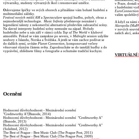
výtvarníky, studenty výtvarných škol i renomované umělce.
v Praze, dostali
s hudebními vyd
O
slovujeme špičky ve svých oborech a přinášíme vám bohaté hudební a
EuroConnection
multimediální zážitky.
vašim spolehliv
Festival nových médií AM
a
Spectaculare
spojují hudbu, pohyb, obraz a
nejmodernější technologie.
Music Infinity
představuje neznámé i
A když za námi
legendární talenty z nekomerční alternativní především zahraniční scény.
Akropolis (MaPA)
Na slavné interprety hudební scény nemusíte na západ. Hvězdy
v nových souvisl
hudebního nebe u nás září v rámci cyklu
Top of The World
v klubové
našich akcí, ank
atmosféře
.
Pokud se vám zasteskne po severu, v
Midnight session
uslyšíte
soubory z Islandu, Norska a Švédska. A jestli se vám zachce podívat se
do dalších zemí, uvítáte
Planet Connection
, komponované večery
věnované různým částem světa. Zaposloucháte se do tamější hudby a do
vyprávění, zhlédnete filmy a fotografie a ochutnáte tradiční kuchyni.
VIRTUÁLNÍ
Ocenění
Hodnocení důvěryhodnosti - Mezinárodní ocenění
"Creditworthy A"(Bisnode, 2014)
Hodnocení důvěryhodnosti - Mezinárodní ocenění "Creditworthy A"
(Bisnode, 2013)
Hodnocení důvěryhodnosti - Mezinárodní ocenění "Creditworthy A"
(Solidited, 2012)
The Best of Prague - Best Music Club (The Prague Post, 2011)
The Best of Prague - Best Music Club (The Prague Post, 2009)