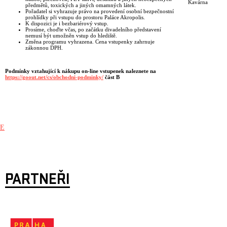
Kavárna
předmětů, toxických a jiných omamných látek.
Pořadatel si vyhrazuje právo na provedení osobní bezpečnostní
prohlídky při vstupu do prostoru Paláce Akropolis.
K dispozici je i bezbariérový vstup.
Prosíme, choďte včas, po začátku divadelního představení
nemusí být umožněn vstup do hlediště.
Změna programu vyhrazena. Cena vstupenky zahrnuje
zákonnou DPH.
Podmínky vztahující k nákupu on-line vstupenek naleznete na
https://goout.net/cs/obchodni-podminky/
část B
E
PARTNEŘI