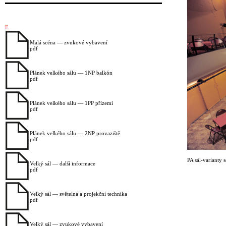
E
Malá scéna — zvukové vybavení
pdf
Plánek velkého sálu — 1NP balkón
pdf
Plánek velkého sálu — 1PP přízemí
pdf
Plánek velkého sálu — 2NP provaziště
pdf
PA sál-varianty 
Velký sál — další informace
pdf
Velký sál — světelná a projekční technika
pdf
Velký sál — zvukové vybavení