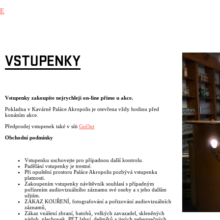
E
VSTUPENKY
Vstupenky zakoupíte nejrychleji on-line přímo u akce.
Pokladna v Kavárně Paláce Akropolis je otevřena vždy hodinu před
konáním akce.
Předprodej vstupenek také v síti
GoOut
Obchodní podmínky
Vstupenku uschovejte pro případnou další kontrolu.
Padělání vstupenky je trestné.
Při opuštění prostoru Paláce Akropolis pozbývá vstupenka
platnosti.
Zakoupením vstupenky návštěvník souhlasí s případným
pořízením audiovizuálního záznamu své osoby a s jeho dalším
užitím.
ZÁKAZ KOUŘENÍ, fotografování a pořizování audiovizuálních
záznamů,
Zákaz vnášení zbraní, batohů, velkých zavazadel, skleněných
nádob, plechovek, PET lahví, deštníků a jiných nebezpečných