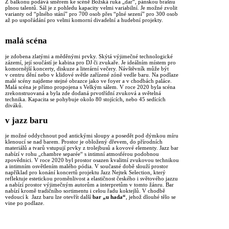
Z balkonu podává směrem ke scéně Božská ruka „dar“, pánskou brašnu
plnou talentů. Sál je z pohledu kapacity velmi variabilní. Je možné zvolit
varianty od “plného stání” pro 700 osob přes “plné sezení” pro 300 osob
až po uspořádání pro velmi komorní divadelní a hudební projekty.
malá scéna
je zdobena zlatými a měděnými prvky. Skýtá výjimečné technologické
zázemí, její součástí je kabina pro DJ či zvukaře. Je ideálním místem pro
komornější koncerty, diskuze a literární večery. Návštěvník může být
v centru dění nebo v klidové světle zařízené zóně vedle baru. Na podlaze
malé scény najdeme stejné obrazce jako ve foyer a v chodbách paláce.
Malá scéna je přímo propojena s Velkým sálem. V roce 2020 byla scéna
zrekonstruovaná a byla zde dodaná prvotřídní zvuková a světelná
technika. Kapacita se pohybuje okolo 80 stojících, nebo 45 sedících
diváků.
v jazz baru
je možné oddychnout pod antickými sloupy a posedět pod dýmkou míru
klenoucí se nad barem. Prostor je obložený dřevem, do přírodních
materiálů a tvarů vstupují prvky z trolejbusů a kovové elementy. Jazz bar
nabízí v rohu „chambre separée“ s intimní atmosférou podobnou
zpovědnici. V roce 2020 byl prostor osazen kvalitní zvukovou technikou
a intimním osvětlením malého pódia. V současné době slouží prostor
například pro konání koncertů projektu Jazz Nejtek Selection, který
reflektuje estetickou proměnlivost a elastičnost českého i světového jazzu
a nabízí prostor výjimečným autorům a interpretům v tomto žánru. Bar
nabízí kromě tradičního sortimentu i celou řadu koktejlů. V chodbě
vedoucí k Jazz baru lze otevřít další
bar „u hada“
, jehož dlouhé tělo se
vine po podlaze.