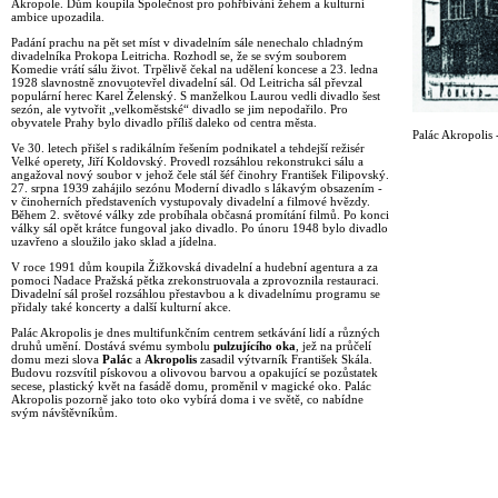
Akropole. Dům koupila Společnost pro pohřbívání žehem a kulturní
ambice upozadila.
Padání prachu na pět set míst v divadelním sále nenechalo chladným
divadelníka Prokopa Leitricha. Rozhodl se, že se svým souborem
Komedie vrátí sálu život. Trpělivě čekal na udělení koncese a 23. ledna
1928 slavnostně znovuotevřel divadelní sál. Od Leitricha sál převzal
populární herec Karel Želenský. S manželkou Laurou vedli divadlo šest
sezón, ale vytvořit „velkoměstské“ divadlo se jim nepodařilo. Pro
obyvatele Prahy bylo divadlo příliš daleko od centra města.
Palác Akropolis -
Ve 30. letech přišel s radikálním řešením podnikatel a tehdejší režisér
Velké operety, Jiří Koldovský. Provedl rozsáhlou rekonstrukci sálu a
angažoval nový soubor v jehož čele stál šéf činohry František Filipovský.
27. srpna 1939 zahájilo sezónu Moderní divadlo s lákavým obsazením -
v činoherních představeních vystupovaly divadelní a filmové hvězdy.
Během 2. světové války zde probíhala občasná promítání filmů. Po konci
války sál opět krátce fungoval jako divadlo. Po únoru 1948 bylo divadlo
uzavřeno a sloužilo jako sklad a jídelna.
V roce 1991 dům koupila Žižkovská divadelní a hudební agentura a za
pomoci Nadace Pražská pětka zrekonstruovala a zprovoznila restauraci.
Divadelní sál prošel rozsáhlou přestavbou a k divadelnímu programu se
přidaly také koncerty a další kulturní akce.
Palác Akropolis je dnes multifunkčním centrem setkávání lidí a různých
druhů umění. Dostává svému symbolu
pulzujícího oka
, jež na průčelí
domu mezi slova
Palác
a
Akropolis
zasadil výtvarník František Skála.
Budovu rozsvítil pískovou a olivovou barvou a opakující se pozůstatek
secese, plastický květ na fasádě domu, proměnil v magické oko. Palác
Akropolis pozorně jako toto oko vybírá doma i ve světě, co nabídne
svým návštěvníkům.