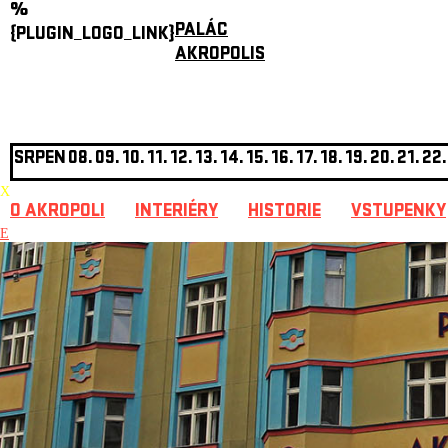
%
PALÁC
{PLUGIN_LOGO_LINK}
AKROPOLIS
SRPEN
08.
09.
10.
11.
12.
13.
14.
15.
16.
17.
18.
19.
20.
21.
22.
X
O AKROPOLI
INTERIÉRY
HISTORIE
VSTUPENKY
E