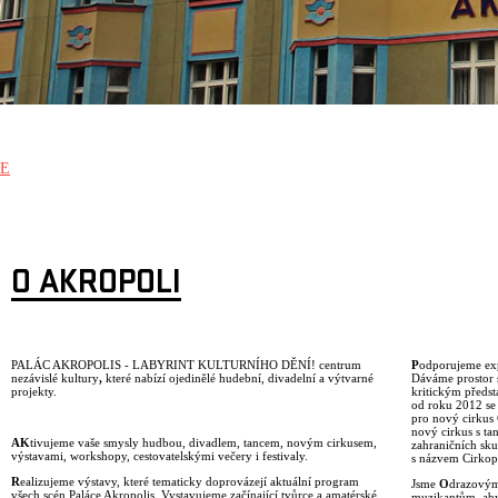
E
O AKROPOLI
PALÁC AKROPOLIS - LABYRINT KULTURNÍHO DĚNÍ! centrum
P
odporujeme exp
nezávislé kultury
,
které nabízí ojedinělé hudební, divadelní a výtvarné
Dáváme prostor s
projekty.
kritickým předs
od roku 2012 se
pro nový cirkus
nový cirkus s ta
AK
tivujeme vaše smysly hudbou, divadlem, tancem, novým cirkusem,
zahraničních sk
výstavami, workshopy, cestovatelskými večery i festivaly.
s názvem Cirkopo
R
ealizujeme výstavy, které tematicky doprovázejí aktuální program
Jsme
O
drazovým
všech scén Paláce Akropolis. Vystavujeme začínající tvůrce a amatérské
muzikantům, aby 