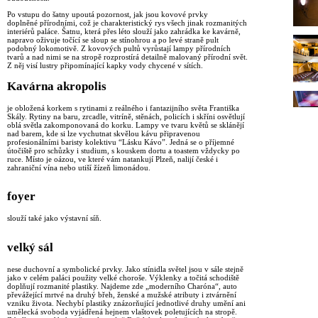
Po vstupu do šatny upoutá pozornost, jak jsou kovové prvky
doplněné přírodními, což je charakteristický rys všech jinak rozmanitých
interiérů paláce. Šatnu, která přes léto slouží jako zahrádka ke kavárně,
napravo oživuje točící se sloup se stínohrou a po levé straně pult
podobný lokomotivě. Z kovových pultů vyrůstají lampy přírodních
tvarů a nad nimi se na stropě rozprostírá detailně malovaný přírodní svět.
Z něj visí lustry připomínající kapky vody chycené v sítích.
Kavárna akropolis
je obložená korkem s rytinami z reálného i fantazijního světa Františka
Skály. Rytiny na baru, zrcadle, vitríně, stěnách, policích i skříni osvětlují
oblá světla zakomponovaná do korku. Lampy ve tvaru květů se sklánějí
nad barem, kde si lze vychutnat skvělou kávu připravenou
profesionálními baristy kolektivu “Lásku Kávo”. Jedná se o příjemné
útočiště pro schůzky i studium, s kouskem dortu a toastem vždycky po
ruce. Místo je oázou, ve které vám natankují Plzeň, nalijí české i
zahraniční vína nebo utiší žízeň limonádou.
foyer
slouží také jako výstavní síň.
velký sál
nese duchovní a symbolické prvky. Jako stínidla světel jsou v sále stejně
jako v celém paláci použity velké choroše. Výklenky a točitá schodiště
doplňují rozmanité plastiky. Najdeme zde „moderního Charóna“, auto
převážející mrtvé na druhý břeh, ženské a mužské atributy i ztvárnění
vzniku života. Nechybí plastiky znázorňující jednotlivé druhy umění ani
umělecká svoboda vyjádřená hejnem vlaštovek poletujících na stropě.