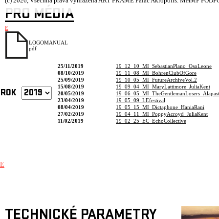
(c) 2026, Všechna práva vyhrazena ART FRAME Palác Akropolis.
MHMP PODPOŘ
PRO MÉDIA
E
LOGOMANUAL
pdf
25/11/2019
19_12_10_MI_SebastianPlano_OsoLeone
08/10/2019
19_11_08_MI_BohrenClubOfGore
25/09/2019
19_10_05_MI_FutureArchiveVol.2
15/08/2019
19_09_04_MI_MaryLattimore_JuliaKent
ROK
20/05/2019
19_06_05_MI_TheGentlemanLosers_Alapast
23/04/2019
19_05_09_LEfestival
08/04/2019
19_05_15_MI_Dictaphone_HaniaRani
27/02/2019
19_04_11_MI_PoppyAcroyd_JuliaKent
11/02/2019
19_02_25_EC_EchoCollective
E
TECHNICKÉ PARAMETRY