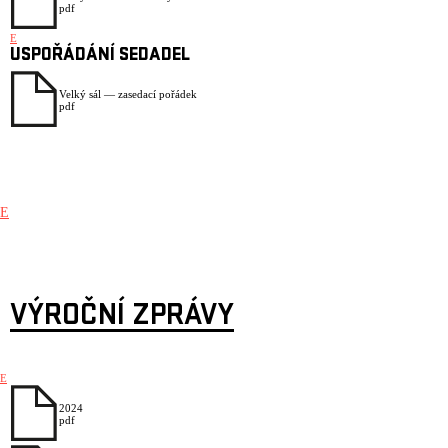
pdf
E
USPOŘÁDÁNÍ SEDADEL
Velký sál — zasedací pořádek
pdf
E
VÝROČNÍ ZPRÁVY
E
2024
pdf