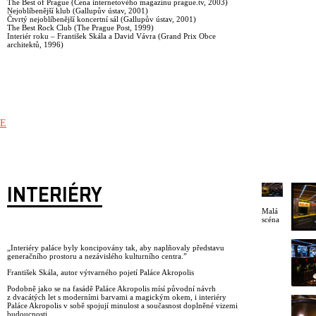
The Best of Prague (Cena internetového magazínu prague.tv, 2003)
Nejoblíbenější klub (Gallupův ústav, 2001)
Čtvrtý nejoblíbenější koncertní sál (Gallupův ústav, 2001)
The Best Rock Club (The Prague Post, 1999)
Interiér roku – František Skála a David Vávra (Grand Prix Obce
architektů, 1996)
E
INTERIÉRY
Malá
scéna
„Interiéry paláce byly koncipovány tak, aby naplňovaly představu
generačního prostoru a nezávislého kulturního centra.”
František Skála, autor výtvarného pojetí Paláce Akropolis
Podobně jako se na fasádě Paláce Akropolis mísí původní návrh
z dvacátých let s moderními barvami a magickým okem, i interiéry
Paláce Akropolis v sobě spojují minulost a současnost doplněné vizemi
budoucnosti.