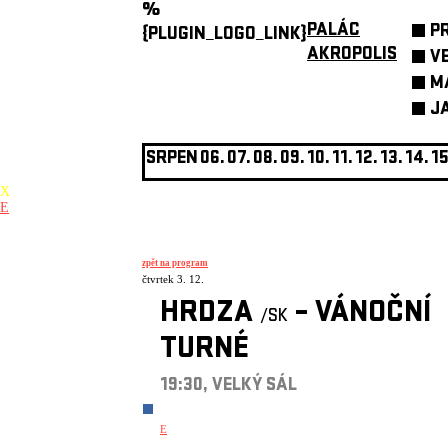
%
PALÁC
P
{PLUGIN_LOGO_LINK}
AKROPOLIS
V
M
J
SRPEN
06.
07.
08.
09.
10.
11.
12.
13.
14.
15
X
E
zpět na program
čtvrtek 3. 12.
HRDZA
– VÁNOČNÍ
/SK
TURNÉ
19:30, VELKÝ SÁL
E