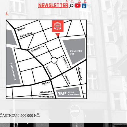
E
E
E
E
NEWSLETTER
E
ÁSTKOU 9 500 000 KČ.