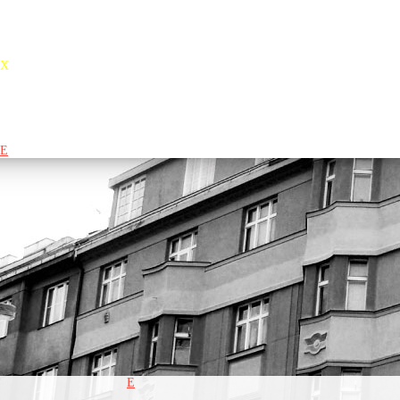
sváteční atmosféru, ale zároveň plnokrevnou koncertní sílu.
X
E
E