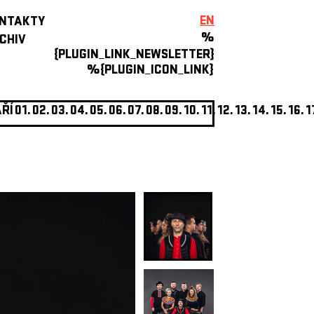
EN
NTAKTY
%
CHIV
{PLUGIN_LINK_NEWSLETTER}
%{PLUGIN_ICON_LINK}
ŘÍ
01.
02.
03.
04.
05.
06.
07.
08.
09.
10.
11.
12.
13.
14.
15.
16.
1