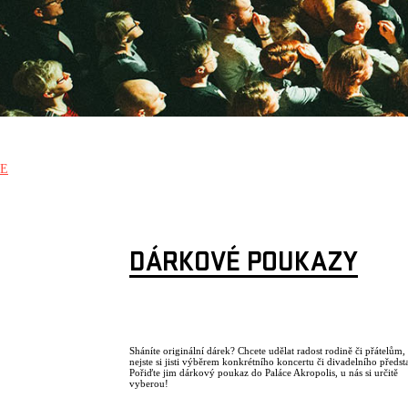
E
DÁRKOVÉ POUKAZY
Sháníte originální dárek? Chcete udělat radost rodině či přátelům, 
nejste si jisti výběrem konkrétního koncertu či divadelního předst
Pořiďte jim dárkový poukaz do Paláce Akropolis, u nás si určitě
vyberou!