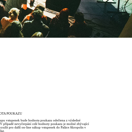
OTA POUKAZU
kupu vstupenek bude hodnota poukazu odečtena z výsledné
. V případě nevyčerpání celé hodnoty poukazu je možné zbývající
využít pro další on-line nákup vstupenek do Paláce Akropolis v
Out.