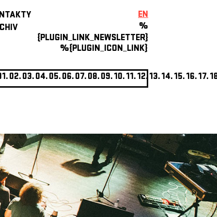
EN
NTAKTY
%
CHIV
{PLUGIN_LINK_NEWSLETTER}
%{PLUGIN_ICON_LINK}
01.
02.
03.
04.
05.
06.
07.
08.
09.
10.
11.
12.
13.
14.
15.
16.
17.
1