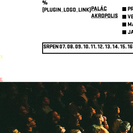
%
PALÁC
P
{PLUGIN_LOGO_LINK}
AKROPOLIS
V
M
J
SRPEN
07.
08.
09.
10.
11.
12.
13.
14.
15.
16
X
E