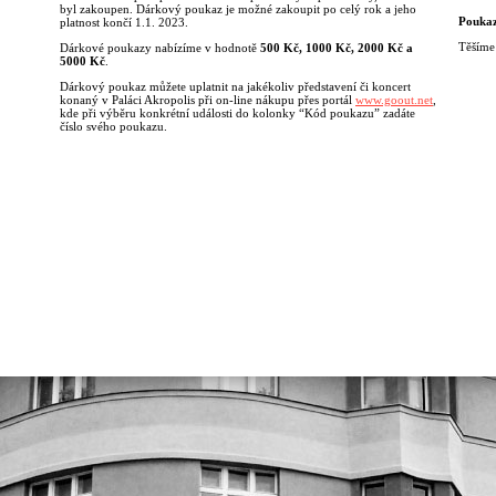
byl zakoupen. Dárkový poukaz je možné zakoupit po celý rok a jeho
Poukaz
platnost končí 1.1. 2023.
Těšíme 
Dárkové poukazy nabízíme v hodnotě
500 K
č
, 1000 K
č
, 2000 K
č
a
5000 K
č
.
Dárkový poukaz můžete uplatnit na jakékoliv představení či koncert
konaný v Paláci Akropolis při on-line nákupu přes portál
www.goout.net
,
kde při výběru konkrétní události do kolonky “Kód poukazu” zadáte
číslo svého poukazu.