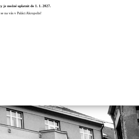
y je mo
ž
n
é
uplatnit do 1. 1. 2027.
se na vás v Paláci Akropolis!