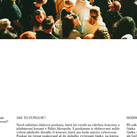
ale
JAK TO FUNGUJE?
HODN
avení?
Nově nabízíme dárkové poukazy, které lze využít na všechny koncerty a
Při ná
představení konané v Paláci Akropolis. S poukazem si obdarovaný může
částky
vybrat jakékoliv divadlo či koncert, který mu bude nejvíce vyhovovat.
částku 
Poukaz lze čerpat opakovaně až do úplného vyčerpání částky, na kterou
síti Go