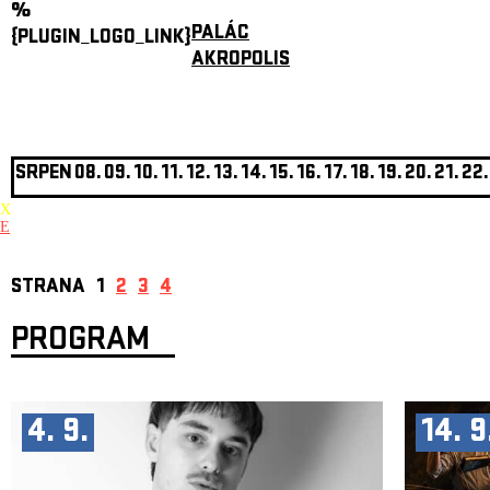
%
PALÁC
{PLUGIN_LOGO_LINK}
AKROPOLIS
SRPEN
08.
09.
10.
11.
12.
13.
14.
15.
16.
17.
18.
19.
20.
21.
22.
X
E
STRANA
1
2
3
4
PROGRAM
4. 9.
14. 9