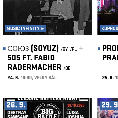
MUSIC INFINITY ►
KOPRO
СОЮЗ (SOYUZ)
+
PRO
/BY
/PL
505 FT. FABIO
PRA
RADERMACHER
/DE
24. 9.
19:30, VELKÝ SÁL
25. 9.
1
26. 9.
29. 9