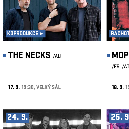
KOPRODUKCE ►
RACHOT
THE NECKS
MOP
/AU
/FR
/A
17. 9.
19:30, VELKÝ SÁL
18. 9.
1
24. 9.
25. 9