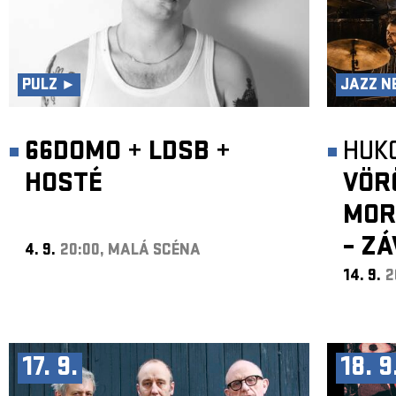
PULZ ►
JAZZ N
66DOMO
+
LDSB
+
HUK
HOSTÉ
VÖR
MOR
– Z
4. 9.
20:00, MALÁ SCÉNA
14. 9.
2
17. 9.
18. 9