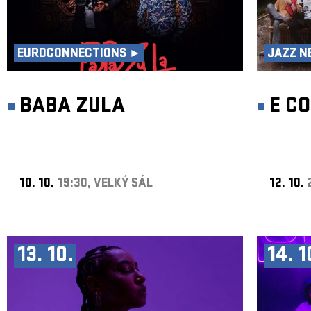
EUROCONNECTIONS ►
JAZZ N
BABA ZULA
E C
10. 10.
19:30, VELKÝ SÁL
12. 10.
13. 10.
14. 1