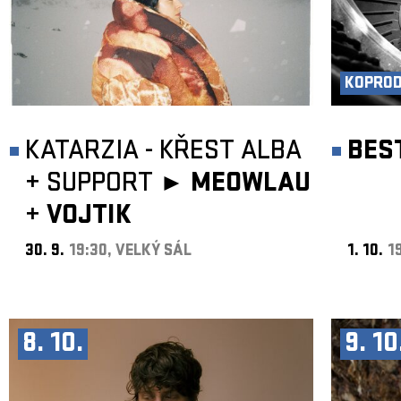
KOPRO
KATARZIA - KŘEST ALBA
BES
+
SUPPORT ►
MEOWLAU
+
VOJTIK
30. 9.
19:30, VELKÝ SÁL
1. 10.
1
8. 10.
9. 10