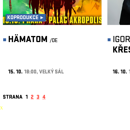
KOPRODUKCE ►
HÄMATOM
IGO
/DE
KŘE
15. 10.
18:00, VELKÝ SÁL
16. 10.
STRANA
1
2
3
4
X