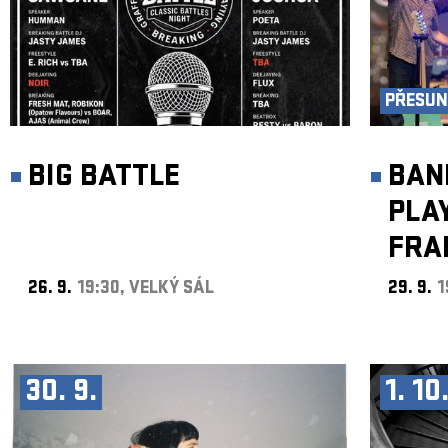
PŘESUN 
BIG BATTLE
BAN
PLA
FRA
26. 9.
19:30, VELKÝ SÁL
29. 9.
1
30. 9.
1. 10