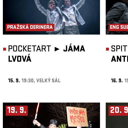
PRAŽSKÁ DERINERA
ENG SU
POCKETART ►
JÁMA
SPI
LVOVÁ
ANT
15. 9.
19:30, VELKÝ SÁL
16. 9.
1
19. 9.
20. 9