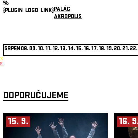
%
PALÁC
{PLUGIN_LOGO_LINK}
AKROPOLIS
SRPEN
08.
09.
10.
11.
12.
13.
14.
15.
16.
17.
18.
19.
20.
21.
22.
X
E
DOPORUČUJEME
15. 9.
16. 9