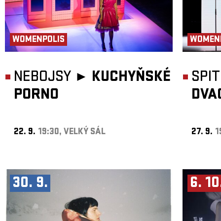
WOMENPOLIS
WOMEN
NEBOJSY ►
KUCHYŇSKÉ
SPI
PORNO
DVA
22. 9.
19:30, VELKÝ SÁL
27. 9.
1
30. 9.
6. 10