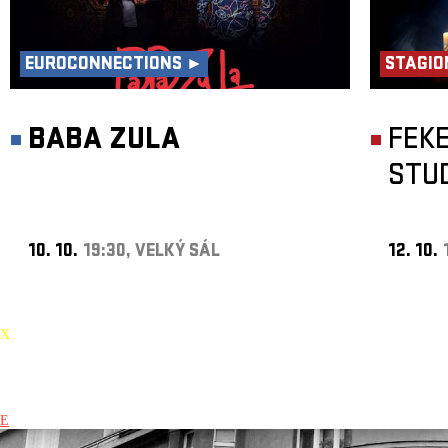
EUROCONNECTIONS ►
STAGIO
BABA ZULA
FEK
STU
10. 10.
19:30, VELKÝ SÁL
12. 10.
X
E