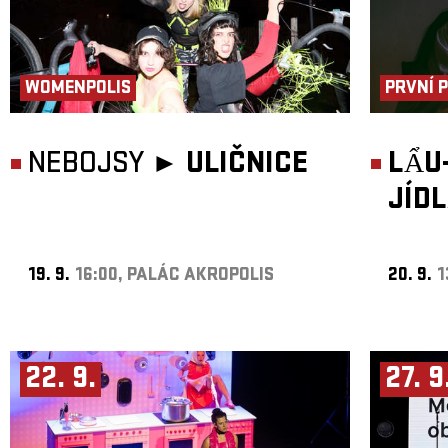
WOMENPOLIS
PRVNÍ 
NEBOJSY ►
ULIČNICE
LẨU
JÍD
19. 9.
16:00, PALÁC AKROPOLIS
20. 9.
1
22. 9.
27. 9