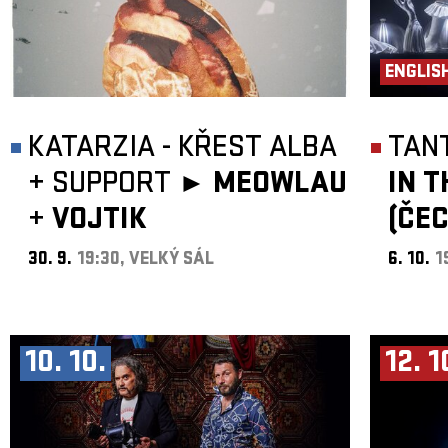
ENGLIS
KATARZIA - KŘEST ALBA
TAN
+
SUPPORT ►
MEOWLAU
IN 
+
VOJTIK
(ČE
30. 9.
19:30, VELKÝ SÁL
6. 10.
1
10. 10.
12. 1