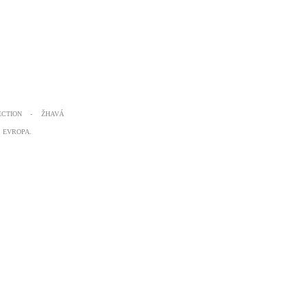
ECTION - ŽHAVÁ
, EVROPA.