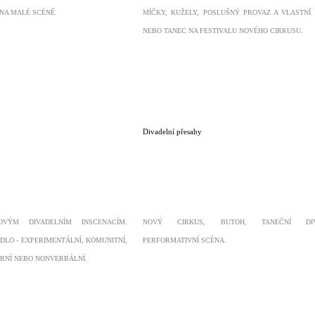
NA MALÉ SCÉNĚ.
MÍČKY, KUŽELY, POSLUŠNÝ PROVAZ A VLASTNÍ
NEBO TANEC NA FESTIVALU NOVÉHO CIRKUSU.
Divadelní přesahy
ÝM DIVADELNÍM INSCENACÍM.
NOVÝ CIRKUS, BUTOH, TANEČNÍ DIV
DLO - EXPERIMENTÁLNÍ, KOMUNITNÍ,
PERFORMATIVNÍ SCÉNA.
RNÍ NEBO NONVERBÁLNÍ.