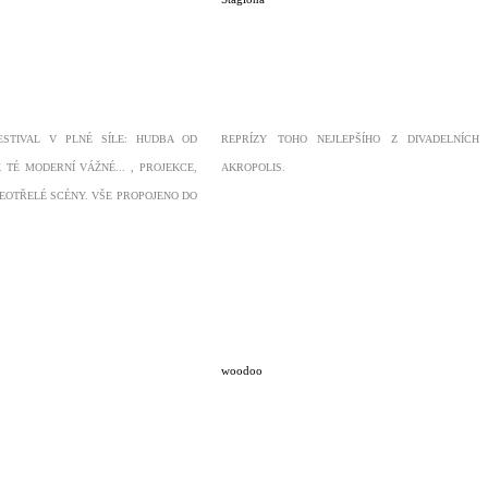
ESTIVAL V PLNÉ SÍLE: HUDBA OD
REPRÍZY TOHO NEJLEPŠÍHO Z DIVADELNÍCH
 TÉ MODERNÍ VÁŽNÉ... , PROJEKCE,
AKROPOLIS.
NEOTŘELÉ SCÉNY. VŠE PROPOJENO DO
woodoo