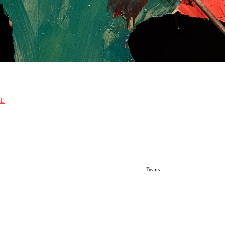
E
Beans