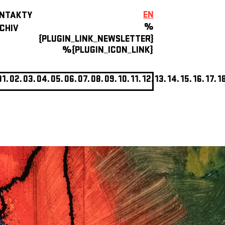
EN
NTAKTY
%
CHIV
{PLUGIN_LINK_NEWSLETTER}
%{PLUGIN_ICON_LINK}
01.
02.
03.
04.
05.
06.
07.
08.
09.
10.
11.
12.
13.
14.
15.
16.
17.
1