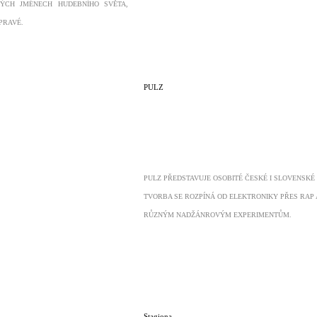
ÝCH JMÉNECH HUDEBNÍHO SVĚTA,
 PRAVÉ.
PULZ
PULZ PŘEDSTAVUJE OSOBITÉ ČESKÉ I SLOVENSKÉ 
TVORBA SE ROZPÍNÁ OD ELEKTRONIKY PŘES RAP 
RŮZNÝM NADŽÁNROVÝM EXPERIMENTŮM.
Stagiona