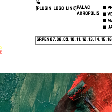
%
PALÁC
P
{PLUGIN_LOGO_LINK}
AKROPOLIS
V
M
J
SRPEN
07.
08.
09.
10.
11.
12.
13.
14.
15.
16
X
E