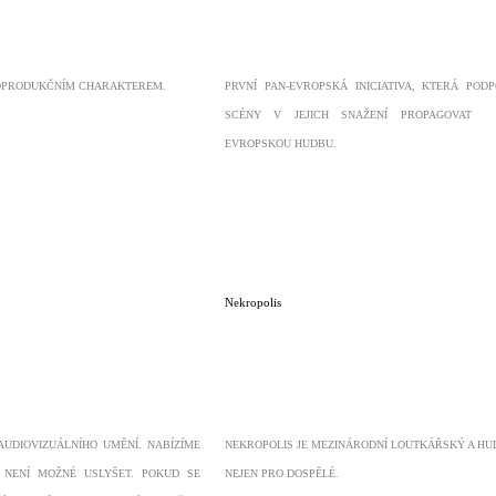
OPRODUKČNÍM CHARAKTEREM.
PRVNÍ PAN-EVROPSKÁ INICIATIVA, KTERÁ POD
SCÉNY V JEJICH SNAŽENÍ PROPAGOVAT N
EVROPSKOU HUDBU.
Nekropolis
AUDIOVIZUÁLNÍHO UMĚNÍ. NABÍZÍME
NEKROPOLIS JE MEZINÁRODNÍ LOUTKÁŘSKÝ A HU
 NENÍ MOŽNÉ USLYŠET. POKUD SE
NEJEN PRO DOSPĚLÉ.