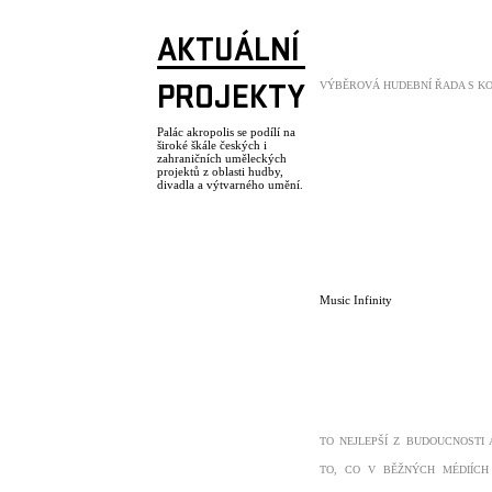
AKTUÁLNÍ
VÝBĚROVÁ HUDEBNÍ ŘADA S K
PROJEKTY
Palác akropolis se podílí na
široké škále českých i
zahraničních uměleckých
projektů z oblasti hudby,
divadla a výtvarného umění.
Music Infinity
TO NEJLEPŠÍ Z BUDOUCNOSTI 
TO, CO V BĚŽNÝCH MÉDIÍCH