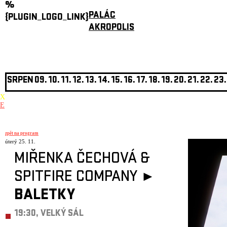
%
PALÁC
{PLUGIN_LOGO_LINK}
AKROPOLIS
SRPEN
09.
10.
11.
12.
13.
14.
15.
16.
17.
18.
19.
20.
21.
22.
23.
X
E
zpět na program
úterý 25. 11.
MIŘENKA ČECHOVÁ &
SPITFIRE COMPANY ►
BALETKY
19:30, VELKÝ SÁL