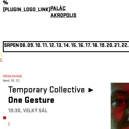
%
PALÁC
{PLUGIN_LOGO_LINK}
AKROPOLIS
SRPEN
08.
09.
10.
11.
12.
13.
14.
15.
16.
17.
18.
19.
20.
21.
22.
X
E
zpět na program
úterý 16. 12.
Temporary Collective ►
One Gesture
19:30, VELKÝ SÁL
E