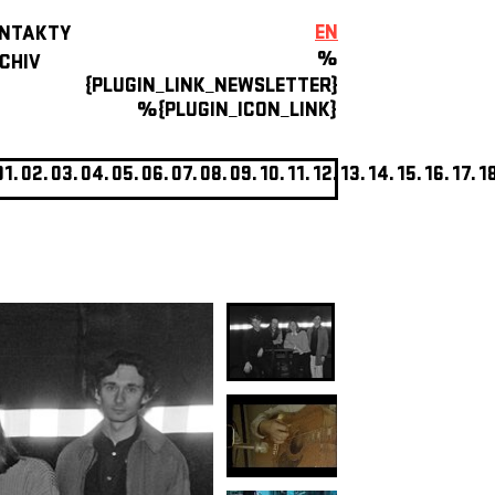
EN
NTAKTY
%
CHIV
{PLUGIN_LINK_NEWSLETTER}
%{PLUGIN_ICON_LINK}
01.
02.
03.
04.
05.
06.
07.
08.
09.
10.
11.
12.
13.
14.
15.
16.
17.
1