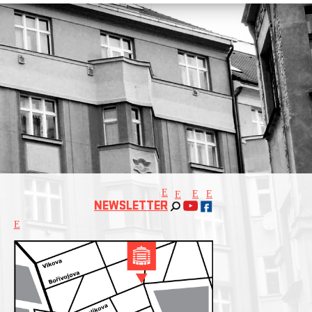
E
E
E
E
NEWSLETTER
E