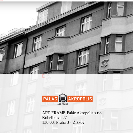
žánrově neuchopitelný zvuk s důrazem na detail a atmosféru.
505
, berlínské duo tvořené kytaristou a producentem
Danielem C
elektronickým hudebníkem
Mattiou Pretem
, vytváří osobitou z
krajinu, v níž se propojují prvky elektroniky, jazzu a abstraktního 
hopu. Jejich hudba pulzuje hlubokými, téměř junglovými rytmy, r
se do snových atmosfér a plynule kombinuje temnější polohy
s euforickými melodickými plochami.
Po vystoupeních na prestižních festivalech, jako je
Montreux Jaz
Festival
, se 505 chystají vydat své debutové album – pohlcující
nahrávku, která odráží jejich vášeň pro zvukový experiment a žá
otevřené vyprávění. Projekt stojí na ambici objevovat nové hudeb
horizonty prostřednictvím spolupráce s evropskými hudebníky
z různých prostředí a neustále obohacovat svůj zvuk o nové persp
Duo aktuálně představuje materiál z připravovaného alba společn
s trumpetistou
Fabiem Radermacherem
, dlouholetým
spolupracovníkem kapely.
E
Koncert je uspořádán za podpory Liveurope – první celoevropské
iniciativy podporující koncertní kluby v jejich snaze pořádat konce
začínajících evropských umělců. Projekt Liveurope je spolufinanc
programem Evropské unie Kreativní Evropa.
ART FRAME Palác Akropolis s.r.o.
Kubelíkova 27
130 00, Praha 3 - Žižkov