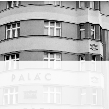
alvim
a
vukovou
trip-
ozvíjí
z
nrově
ní
ektivy.
ě
rty
ován