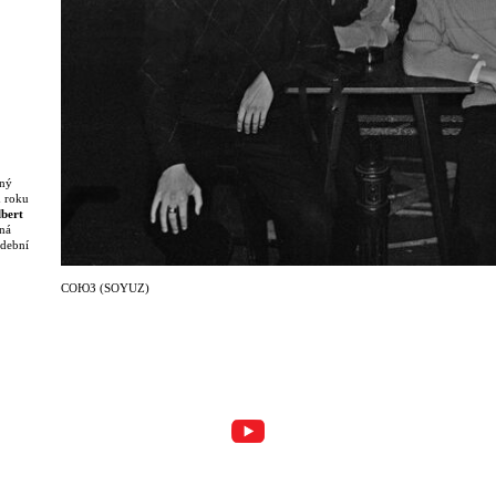
ený
d roku
lbert
ná
udební
devším
СОЮЗ (SOYUZ)
 a
oměňuje
rovizaci
 průlom
a
ivalech
řeny
ný,