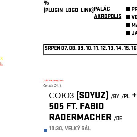
%
PALÁC
P
{PLUGIN_LOGO_LINK}
AKROPOLIS
V
M
J
SRPEN
07.
08.
09.
10.
11.
12.
13.
14.
15.
16
X
E
zpět na program
čtvrtek 24. 9.
СОЮЗ (SOYUZ)
+
/BY
/PL
505 FT. FABIO
RADERMACHER
/DE
19:30, VELKÝ SÁL