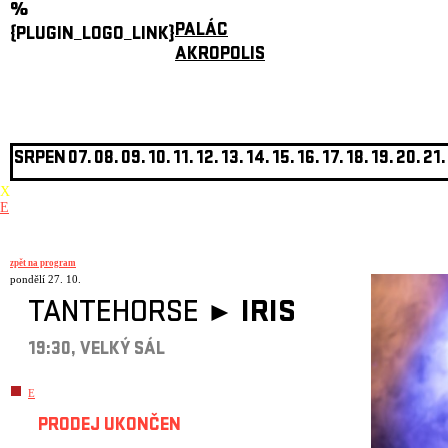
%
PALÁC
{PLUGIN_LOGO_LINK}
AKROPOLIS
SRPEN
07.
08.
09.
10.
11.
12.
13.
14.
15.
16.
17.
18.
19.
20.
21.
X
E
zpět na program
pondělí 27. 10.
TANTEHORSE ►
IRIS
19:30, VELKÝ SÁL
E
PRODEJ UKONČEN