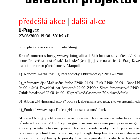
defaultni projektov
předešlá akce
|
další akce
U-Prag
/CZ
27/03/2009 19:30, Velký sál
no implicit conversion of nil into String
Kromě koncertu s hosty, výstavy fotografií a dalších bonusů se v pátek 27. 3. 
atmosféru večera postará také řada skvělých djs, jak je na akcích U-Prag již z
tradicí – program páteční noci v Akropoli:
1)_Koncert U-Prag live + guests spojený s křtem desky : 20:00–22:00
2)_Afterparty djs: Malá scéna /dnb/: 22:00–24:00 : Rich 24:00–02:00 : Babe L
04:00 : Suki Divadelní bar /various/: 22:00–24:00 : Slater /progressive/ 24:00
Cubik /breakbeat/ 02:00–04:30 : Skywalker&Cashmeer /70’s disco&funk/
3)_Album „44 thousand actors“ poprvé k dostání na této akci, a to ve speciální edi
4)_Prodejní výstava speciálních „44 thousand actors“ fotek.
Skupina U-Prag je etablovanou součástí české elektro-instrumentální taneční sc
působí od podzimu 2002. Svým originálním muzikantským přístupem a energií 
koncerty si tato pětičlenná pražská formace získala široký okruh publika i u
renomovaných hudebních časopisů, jejich singly hrají kvalitní česká rádia a pr
koncertují po vyhlášených pražských a mimopražských klubech a festivalec