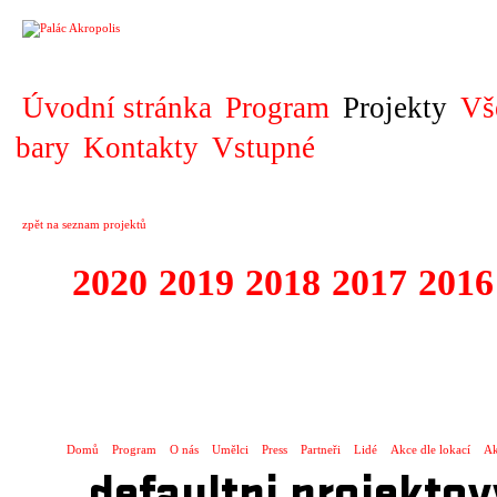
PROJEKT
Úvodní stránka
Program
Projekty
Vš
bary
Kontakty
Vstupné
zpět na seznam projektů
2020
2019
2018
2017
2016
1995 - 2020 JE
…
Domů
Program
O nás
Umělci
Press
Partneři
Lidé
Akce dle lokací
Ak