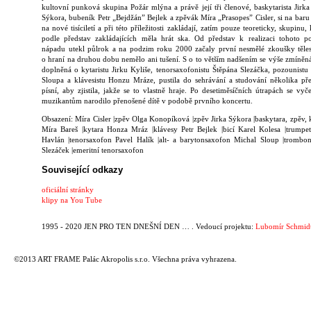
kultovní punková skupina Požár mlýna a právě její tři členové, baskytarista Jirka
Sýkora, bubeník Petr „Bejdžán” Bejlek a zpěvák Míra „Prasopes” Cisler, si na baru p
na nové tisíciletí a při této příležitosti zakládají, zatím pouze teoreticky, skupinu,
podle představ zakládajících měla hrát ska. Od představ k realizaci tohoto po
nápadu utekl půlrok a na podzim roku 2000 začaly první nesmělé zkoušky těles
o hraní na druhou dobu nemělo ani tušení. S o to větším nadšením se výše zmíněná 
doplněná o kytaristu Jirku Kyliše, tenorsaxofonistu Štěpána Slezáčka, pozounistu
Sloupa a klávesistu Honzu Mráze, pustila do sehrávání a studování několika př
písní, aby zjistila, jakže se to vlastně hraje. Po desetiměsíčních útrapách se vy
muzikantům narodilo přenošené dítě v podobě prvního koncertu.
Obsazení: Míra Cisler |zpěv Olga Konopíková |zpěv Jirka Sýkora |baskytara, zpěv, 
Míra Bareš |kytara Honza Mráz |klávesy Petr Bejlek |bicí Karel Kolesa |trumpet
Havlán |tenorsaxofon Pavel Halík |alt- a barytonsaxofon Michal Sloup |trombo
Slezáček |emeritní tenorsaxofon
Související odkazy
oficiální stránky
klipy na You Tube
1995 - 2020 JEN PRO TEN DNEŠNÍ DEN … . Vedoucí projektu:
Lubomír Schmid
©2013 ART FRAME Palác Akropolis s.r.o. Všechna práva vyhrazena.