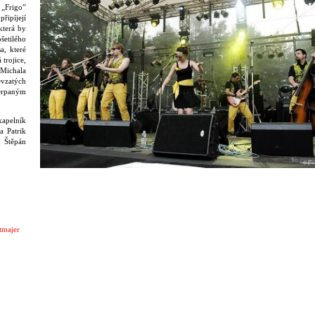
 „Frigo”
řipíjejí
 která by
šetilého
a, které
trojice,
 Michala
evzatých
čerpaným
kapelník
a Patrik
n Štěpán
tmajer