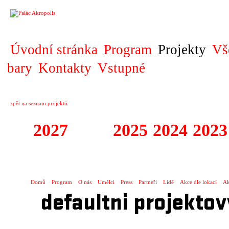
PROJEKT
Úvodní stránka
Program
Projekty
Vš
bary
Kontakty
Vstupné
zpět na seznam projektů
2027
2026
2025
2024
2023
STAGIONA
Domů
Program
O nás
Umělci
Press
Partneři
Lidé
Akce dle lokací
Ak
defaultni projektov