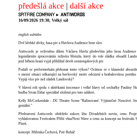
předešlá akce
|
další akce
SPITFIRE COMPANY ►
ANTIWORDS
16/09/2026 19:30, Velký sál
english subtitles
Dvě křehké dívky, basa piv a Havlova Audience beze slov.
Antiwords je ovlivněno dílem Václava Havla především jeho hrou Audience 
legendárním zpracováním režiséra Menzla, který do role sládka obsadil Land
jenž během hraní vypil přibližně devět osmistupňových piv.
Podaří se performerkám překonat tento výkon? Ocitnou se v klaunské absurdn
v mezní situaci odkazující na havlovský motiv odcizení a hrabalovskou poetiku
Vypijí více piv než sládek Landovský?
V hlavní roli spolu s aktérkami inscenace i velké hlavy od sochařky Pauliny S
hudba Sivan Eldar speciálně složená pro tuto událost.
Kelly McCorkendale – DC Theatre Scene “Rafinované. Výjimečné. Neuctivé. J
geniální.”
Představení Antiwords obdrželo sukces léta Divadelních novin, cenu Proje
vyhlašovanou Festivalem Příští vlna/Next Wave a cenu za koncept na festivalu
Plzeń.
koncept: Miřenka Čechová, Petr Boháč