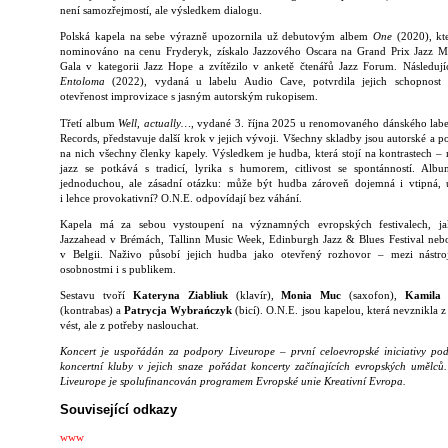
není samozřejmostí, ale výsledkem dialogu.
Polská kapela na sebe výrazně upozornila už debutovým albem
One
(2020), kt
nominováno na cenu Fryderyk, získalo Jazzového Oscara na Grand Prix Jazz 
Gala v kategorii Jazz Hope a zvítězilo v anketě čtenářů Jazz Forum. Následují
Entoloma
(2022), vydaná u labelu Audio Cave, potvrdila jejich schopnost p
otevřenost improvizace s jasným autorským rukopisem.
Třetí album
Well, actually…
, vydané 3. října 2025 u renomovaného dánského labe
Records, představuje další krok v jejich vývoji. Všechny skladby jsou autorské a po
na nich všechny členky kapely. Výsledkem je hudba, která stojí na kontrastech –
jazz se potkává s tradicí, lyrika s humorem, citlivost se spontánností. Alb
jednoduchou, ale zásadní otázku: může být hudba zároveň dojemná i vtipná,
i lehce provokativní? O.N.E. odpovídají bez váhání.
Kapela má za sebou vystoupení na významných evropských festivalech, ja
Jazzahead v Brémách, Tallinn Music Week, Edinburgh Jazz & Blues Festival neb
v Belgii. Naživo působí jejich hudba jako otevřený rozhovor – mezi nástro
osobnostmi i s publikem.
Sestavu tvoří
Kateryna Ziabliuk
(klavír),
Monia Muc
(saxofon),
Kamila
(kontrabas) a
Patrycja Wybrańczyk
(bicí). O.N.E. jsou kapelou, která nevznikla z
vést, ale z potřeby naslouchat.
Koncert je uspořádán za podpory Liveurope – první celoevropské iniciativy pod
koncertní kluby v jejich snaze pořádat koncerty začínajících evropských umělců.
Liveurope je spolufinancován programem Evropské unie Kreativní Evropa.
Související odkazy
www