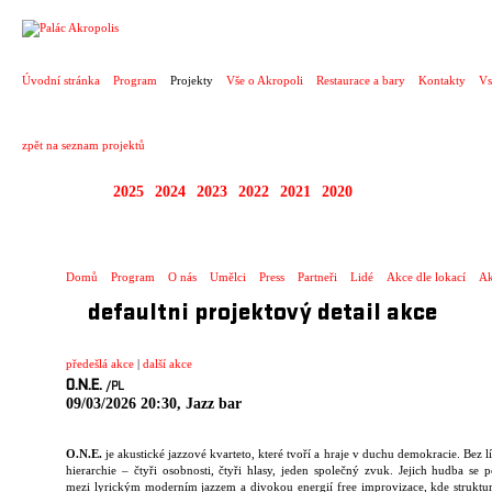
PROJEKT
Úvodní stránka
Program
Projekty
Vše o Akropoli
Restaurace a bary
Kontakty
Vs
zpět na seznam projektů
2026
2025
2024
2023
2022
2021
2020
JAZZ NEJTEK SELEC
Domů
Program
O nás
Umělci
Press
Partneři
Lidé
Akce dle lokací
Ak
defaultni projektový detail akce
předešlá akce
|
další akce
O.N.E.
/PL
09/03/2026 20:30, Jazz bar
O.N.E.
je akustické jazzové kvarteto, které tvoří a hraje v duchu demokracie. Bez l
hierarchie – čtyři osobnosti, čtyři hlasy, jeden společný zvuk. Jejich hudba se 
mezi lyrickým moderním jazzem a divokou energií free improvizace, kde struktu