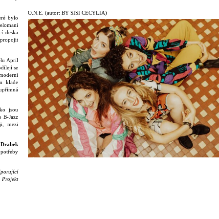
O.N.E.
(autor: BY SISI CECYLIA)
eré bylo
Melomani
cí deska
ropojit
lu April
dílejí se
 moderní
um klade
 upřímná
ko jsou
o B-Jazz
ji, mezi
 Drabek
 potřeby
porující
 Projekt