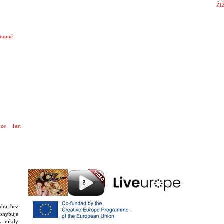
ŽI
tupné
TION
ce
Test
ídra, bez
pohybuje
ra nikdy