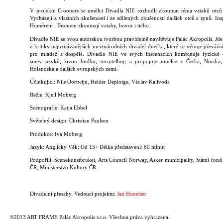
V projektu Crooners se umělci Divadla NIE rozhodli zkoumat téma vztahů otců
Vycházejí z vlastních zkušeností i ze sdílených zkušeností dalších otců a synů. Ins
Homérem i Ibsenem zkoumají vztahy, hovor i ticho.
Divadlo NIE se svou autorskou tvorbou pravidelně navštěvuje Palác Akropolis. Jde
z kritiky nejuznávanějších mezinárodních divadel dneška, které se věnuje převážn
pro mládež a dospělé. Divadlo NIE ve svých inscenacích kombinuje fyzické 
směs jazyků, živou hudbu, storytelling a propojuje umělce z Česka, Norska,
Holandska a dalších evropských zemí.
Účinkující: Nils Oortwijn, Helder Deploige, Václav Kalivoda
Režie: Kjell Moberg
Scénografie: Katja Ebbel
Světelný design: Christian Paulsen
Produkce: Iva Moberg
Jazyk: Anglicky Věk: Od 13+ Délka představení: 60 minut
Podpořili: Scenekunstbruket, Arts Council Norway, Asker municipality, Státní fond
ČR, Ministerstvo Kultury ČR
Divadelní přesahy. Vedoucí projektu:
Jan Honeiser
©2013 ART FRAME Palác Akropolis s.r.o. Všechna práva vyhrazena.