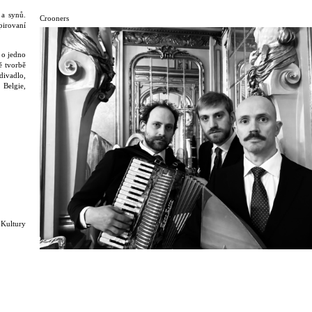
 a synů.
Crooners
pirovaní
 o jedno
ě tvorbě
divadlo,
 Belgie,
 Kultury