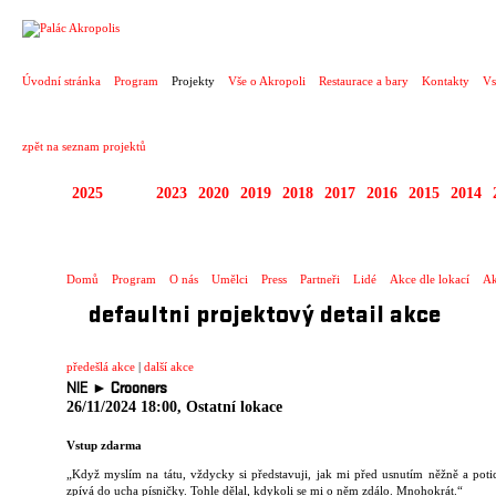
PROJEKT
Úvodní stránka
Program
Projekty
Vše o Akropoli
Restaurace a bary
Kontakty
Vs
zpět na seznam projektů
2025
2024
2023
2020
2019
2018
2017
2016
2015
2014
DIVADELNÍ PŘESAHY
Domů
Program
O nás
Umělci
Press
Partneři
Lidé
Akce dle lokací
Ak
defaultni projektový detail akce
předešlá akce
|
další akce
NIE ►
Crooners
26/11/2024 18:00, Ostatní lokace
Vstup zdarma
„Když myslím na tátu, vždycky si představuji, jak mi před usnutím něžně a pot
zpívá do ucha písničky. Tohle dělal, kdykoli se mi o něm zdálo. Mnohokrát.“