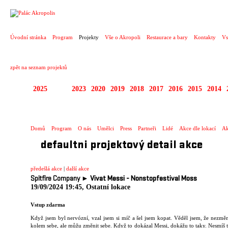
PROJEKT
Úvodní stránka
Program
Projekty
Vše o Akropoli
Restaurace a bary
Kontakty
Vs
zpět na seznam projektů
2025
2024
2023
2020
2019
2018
2017
2016
2015
2014
DIVADELNÍ PŘESAHY
Domů
Program
O nás
Umělci
Press
Partneři
Lidé
Akce dle lokací
Ak
defaultni projektový detail akce
předešlá akce
|
další akce
Spitfire Company ►
Vivat Messi - Nonstopfestival Moss
19/09/2024 19:45, Ostatní lokace
Vstup zdarma
Když jsem byl nervózní, vzal jsem si míč a šel jsem kopat. Věděl jsem, že nezmě
kolem sebe, ale můžu změnit sebe. Když to dokázal Messi, dokážu to taky. Nesmíš t