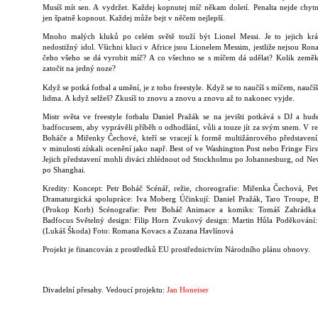
Musíš mít sen. A vydržet. Každej kopnutej míč někam doletí. Penalta nejde chytn
jen špatně kopnout. Každej může bejt v něčem nejlepší.
Mnoho malých kluků po celém světě touží být Lionel Messi. Je to jejich král
nedostižný idol. Všichni kluci v Africe jsou Lionelem Messim, jestliže nejsou Ron
čeho všeho se dá vyrobit míč? A co všechno se s míčem dá udělat? Kolik zeměk
zatočit na jedný noze?
Když se potká fotbal a umění, je z toho freestyle. Když se to naučíš s míčem, naučíš 
lidma. A když selžeš? Zkusíš to znovu a znovu a znovu až to nakonec vyjde.
Mistr světa ve freestyle fotbalu Daniel Pražák se na jevišti potkává s DJ a hu
badfocusem, aby vyprávěli příběh o odhodlání, vůli a touze jít za svým snem. V rež
Boháče a Miřenky Čechové, kteří se vracejí k formě multižánrového představení
v minulosti získali ocenění jako např. Best of ve Washington Post nebo Fringe Firs
Jejich představení mohli diváci zhlédnout od Stockholmu po Johannesburg, od N
po Shanghai.
Kredity: Koncept: Petr Boháč Scénář, režie, choreografie: Miřenka Čechová, Pe
Dramaturgická spolupráce: Iva Moberg Účinkují: Daniel Pražák, Taro Troupe, 
(Prokop Korb) Scénografie: Petr Boháč Animace a komiks: Tomáš Zahrádka
Badfocus Světelný design: Filip Horn Zvukový design: Martin Hůla Poděkování
(Lukáš Škoda) Foto: Romana Kovacs a Zuzana Havlínová
Projekt je financován z prostředků EU prostřednictvím Národního plánu obnovy.
Divadelní přesahy. Vedoucí projektu:
Jan Honeiser