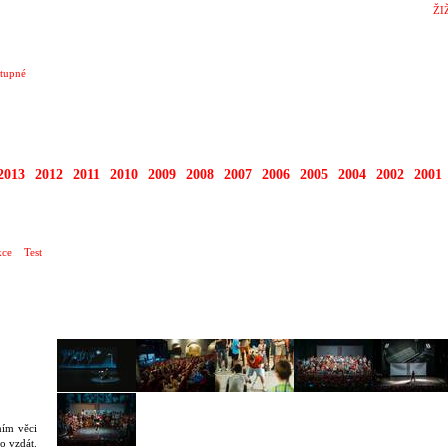
ŽI
tupné
2013
2012
2011
2010
2009
2008
2007
2006
2005
2004
2002
2001
ce
Test
ním věci
o vzdát.