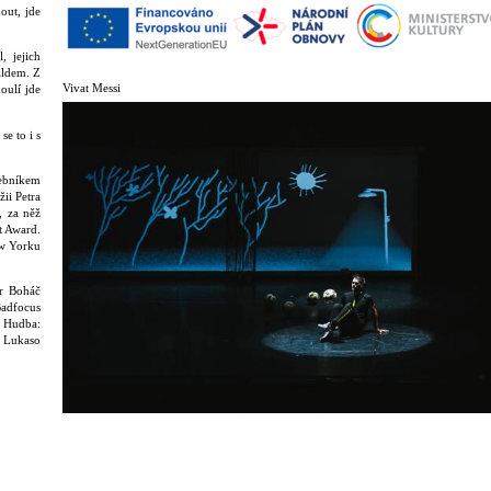
out, jde
, jejich
aldem. Z
Vivat Messi
oulí jde
se to i s
debníkem
ii Petra
, za něž
t Award.
ew Yorku
tr Boháč
Badfocus
 Hudba:
: Lukaso