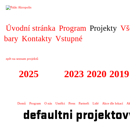
PROJEKT
Úvodní stránka
Program
Projekty
Vš
bary
Kontakty
Vstupné
zpět na seznam projektů
2025
2024
2023
2020
2019
DIVADELNÍ PŘE
Domů
Program
O nás
Umělci
Press
Partneři
Lidé
Akce dle lokací
Ak
defaultni projektov