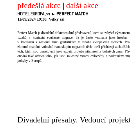
předešlá akce
|
další akce
HOTEL EUROPA
►
PERFECT MATCH
/PT
11/09/2024 19:30, Velký sál
Perfect Match je divadelní dokumentární představení, které se zabývá významem
vztahů v kontextu současné migrace. Ta je často vnímána jako hrozba, 
v kontrastu s rostoucí krizí gentrifikace v mnoha evropských městech. Pře
zkoumá rozdílné vnímání dvou skupin migrantů: těch, kteří přicházejí z chudších
těch, kteří jsou označováni jako expati, protože přicházejí z bohatých zemí. Pře
otevírá také otázku toho, jak jsou milostné vztahy ovlivněny a podmíněny mi
pohyby v Evropě.
Divadelní přesahy. Vedoucí projek