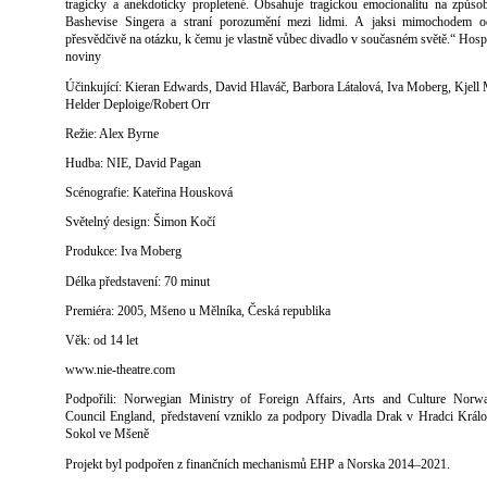
tragicky a anekdoticky propletené. Obsahuje tragickou emocionalitu na způso
Bashevise Singera a straní porozumění mezi lidmi. A jaksi mimochodem o
přesvědčivě na otázku, k čemu je vlastně vůbec divadlo v současném světě.“ Hos
noviny
Účinkující: Kieran Edwards, David Hlaváč, Barbora Látalová, Iva Moberg, Kjell
Helder Deploige/Robert Orr
Režie: Alex Byrne
Hudba: NIE, David Pagan
Scénografie: Kateřina Housková
Světelný design: Šimon Kočí
Produkce: Iva Moberg
Délka představení: 70 minut
Premiéra: 2005, Mšeno u Mělníka, Česká republika
Věk: od 14 let
www.nie-theatre.com
Podpořili: Norwegian Ministry of Foreign Affairs, Arts and Culture Norwa
Council England, představení vzniklo za podpory Divadla Drak v Hradci Král
Sokol ve Mšeně
Projekt byl podpořen z finančních mechanismů EHP a Norska 2014–2021.