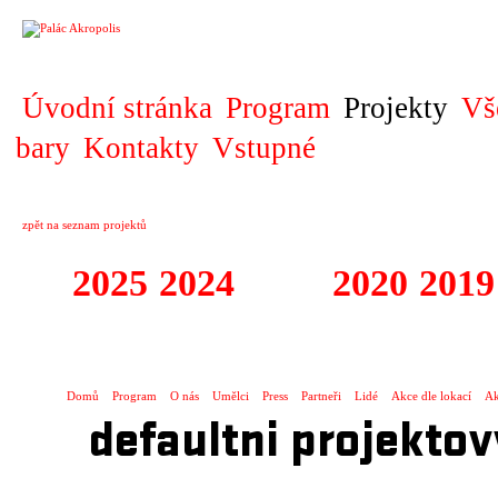
PROJEKT
Úvodní stránka
Program
Projekty
Vš
bary
Kontakty
Vstupné
zpět na seznam projektů
2025
2024
2023
2020
2019
DIVADELNÍ PŘE
Domů
Program
O nás
Umělci
Press
Partneři
Lidé
Akce dle lokací
Ak
defaultni projektov