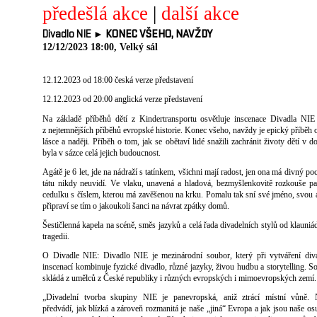
předešlá akce
|
další akce
Divadlo NIE ►
KONEC VŠEHO, NAVŽDY
12/12/2023 18:00, Velký sál
12.12.2023 od 18:00 česká verze představení
12.12.2023 od 20:00 anglická verze představení
Na základě příběhů dětí z Kindertransportu osvětluje inscenace Divadla NIE 
z nejtemnějších příběhů evropské historie. Konec všeho, navždy je epický příběh o p
lásce a naději. Příběh o tom, jak se obětaví lidé snažili zachránit životy dětí v 
byla v sázce celá jejich budoucnost.
Agátě je 6 let, jde na nádraží s tatínkem, všichni mají radost, jen ona má divný poci
tátu nikdy neuvidí. Ve vlaku, unavená a hladová, bezmyšlenkovitě rozkouše pa
cedulku s číslem, kterou má zavěšenou na krku. Pomalu tak sní své jméno, svou
připraví se tím o jakoukoli šanci na návrat zpátky domů.
Šestičlenná kapela na scéně, směs jazyků a celá řada divadelních stylů od klauniá
tragedii.
O Divadle NIE: Divadlo NIE je mezinárodní soubor, který při vytváření div
inscenací kombinuje fyzické divadlo, různé jazyky, živou hudbu a storytelling. S
skládá z umělců z České republiky i různých evropských i mimoevropských zemí.
„Divadelní tvorba skupiny NIE je panevropská, aniž ztrácí místní vůně. 
předvádí, jak blízká a zároveň rozmanitá je naše „jiná“ Evropa a jak jsou naše os