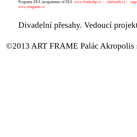
Programy EEA /programmes of EEA:
www.fondyehp.cz
/…rskefondy.cz
/…eagr
www.eeagrants.cz
Divadelní přesahy. Vedoucí projek
©2013 ART FRAME Palác Akropolis s.