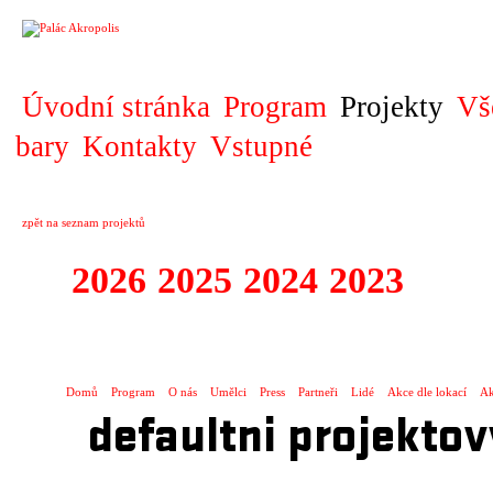
PROJEKT
Úvodní stránka
Program
Projekty
Vš
bary
Kontakty
Vstupné
zpět na seznam projektů
2026
2025
2024
2023
2022
JAZZ NEJTEK S
Domů
Program
O nás
Umělci
Press
Partneři
Lidé
Akce dle lokací
Ak
defaultni projektov