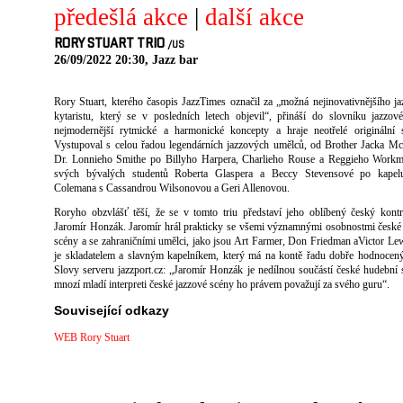
předešlá akce
|
další akce
RORY STUART TRIO
/US
26/09/2022 20:30, Jazz bar
Rory Stuart, kterého časopis JazzTimes označil za „možná nejinovativnějšího j
kytaristu, který se v posledních letech objevil“, přináší do slovníku jazzov
nejmodernější rytmické a harmonické koncepty a hraje neotřelé originální 
Vystupoval s celou řadou legendárních jazzových umělců, od Brother Jacka M
Dr. Lonnieho Smithe po Billyho Harpera, Charlieho Rouse a Reggieho Workm
svých bývalých studentů Roberta Glaspera a Beccy Stevensové po kapel
Colemana s Cassandrou Wilsonovou a Geri Allenovou.
Roryho obzvlášť těší, že se v tomto triu představí jeho oblíbený český kontr
Jaromír Honzák. Jaromír hrál prakticky se všemi významnými osobnostmi české
scény a se zahraničními umělci, jako jsou Art Farmer, Don Friedman aVictor Lew
je skladatelem a slavným kapelníkem, který má na kontě řadu dobře hodnoce
Slovy serveru jazzport.cz: „Jaromír Honzák je nedílnou součástí české hudebn
mnozí mladí interpreti české jazzové scény ho právem považují za svého guru“.
Související odkazy
WEB Rory Stuart