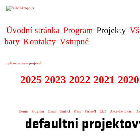
PROJEKT
Úvodní stránka
Program
Projekty
Vš
bary
Kontakty
Vstupné
zpět na seznam projektů
2025
2023
2022
2021
2020
ZAHRANIČNÍ K
Domů
Program
O nás
Umělci
Press
Partneři
Lidé
Akce dle lokací
Ak
defaultni projektov