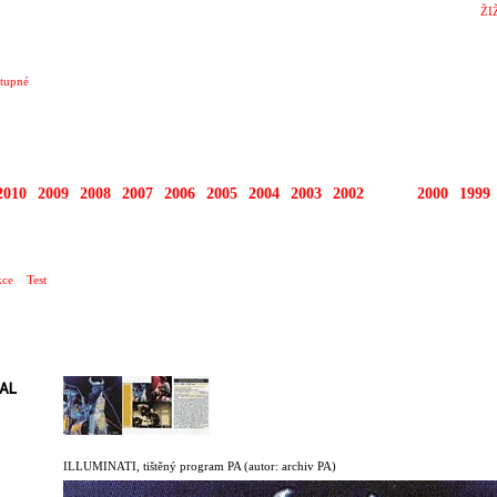
ŽI
tupné
2010
2009
2008
2007
2006
2005
2004
2003
2002
2001
2000
1999
O TEN DNEŠNÍ DEN …
ce
Test
AL
ILLUMINATI, tištěný program PA
(autor: archiv PA)