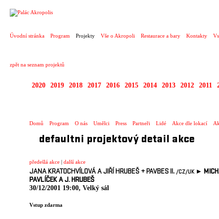
PROJEKT
Úvodní stránka
Program
Projekty
Vše o Akropoli
Restaurace a bary
Kontakty
Vs
zpět na seznam projektů
2020
2019
2018
2017
2016
2015
2014
2013
2012
2011
1995 - 2020 JEN PR
Domů
Program
O nás
Umělci
Press
Partneři
Lidé
Akce dle lokací
Ak
defaultni projektový detail akce
předešlá akce
|
další akce
JANA KRATOCHVÍLOVÁ A JIŘÍ HRUBEŠ
+
PAVBES II.
►
MICH
/CZ
/UK
PAVLÍČEK A J. HRUBEŠ
30/12/2001 19:00, Velký sál
Vstup zdarma