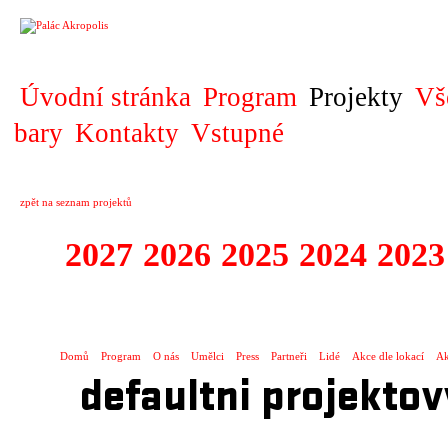
PROJEKT
Úvodní stránka
Program
Projekty
Vš
bary
Kontakty
Vstupné
zpět na seznam projektů
2027
2026
2025
2024
2023
KOPRODUKCE
Domů
Program
O nás
Umělci
Press
Partneři
Lidé
Akce dle lokací
Ak
defaultni projektov