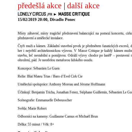
předešlá akce
|
další akce
LONELY CIRCUS
►
MASSE CRITIQUE
/FR
15/02/2019 20:00, Divadlo Ponec
Místy zábavné, místy tragické představení balancující na pomezí koncertu, cir
představení a umělecké instalace.
Čtyři muži a kámen. Základní stavební prvek je předmětem fanatických excesů, 
her i největší architektonickou výzvou. V Masse Critique je každý kámen možn
stavbu, leč nestabilní a pomíjivou. Odráží výzvy chodce po laněP – postavení 
ohrožení, pád. Je neotřelou metaforou lidského osudu.
Koncepce: Sébastien Le Guen
Režie: Blaï Mateu Trias / Baro d’Evel Cirk Cie
Umělecká spolupráce: Anthony Moreau and Jérome Hoffmann
Účinkují: Benjamin Tricha, Jonathan Fenez, Stéphane Guillemin, Sébastien Le G
Scénografie: Emmanuelle Debeusscher
Světla: Marie Robert
Odborníci na kameny: Guillaume Camus et Michaël Brun
Délka: 55 minut / Věk: 8+