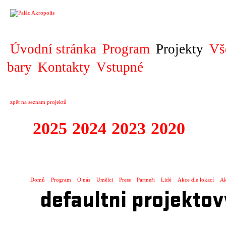
PROJEKT
Úvodní stránka
Program
Projekty
Vš
bary
Kontakty
Vstupné
zpět na seznam projektů
2025
2024
2023
2020
2019
DIVADELNÍ PŘE
Domů
Program
O nás
Umělci
Press
Partneři
Lidé
Akce dle lokací
Ak
defaultni projektov