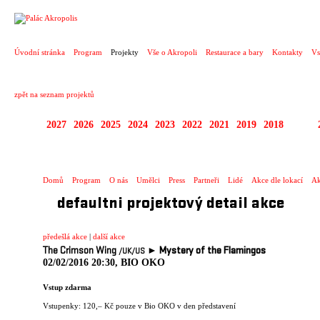
PROJEKT
Úvodní stránka
Program
Projekty
Vše o Akropoli
Restaurace a bary
Kontakty
Vs
zpět na seznam projektů
2027
2026
2025
2024
2023
2022
2021
2019
2018
2017
SPECTACULARE
Domů
Program
O nás
Umělci
Press
Partneři
Lidé
Akce dle lokací
Ak
defaultni projektový detail akce
předešlá akce
|
další akce
The Crimson Wing
►
Mystery of the Flamingos
/UK
/US
02/02/2016 20:30, BIO OKO
Vstup zdarma
Vstupenky: 120,– Kč pouze v Bio OKO v den představení