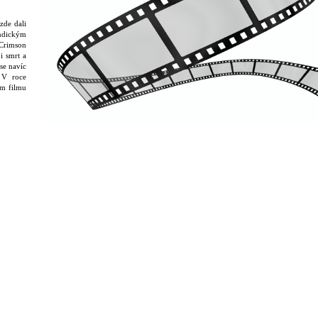
zde dali
indickým
 Crimson
i smrt a
se navíc
. V roce
ém filmu