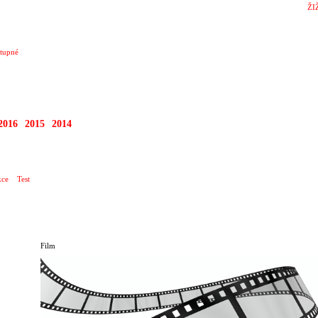
ŽI
tupné
2016
2015
2014
ce
Test
Film