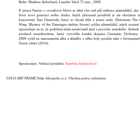
Režie: Matthew Aeberhard, Leander Ward 75 min., 2008
K jezeru Natron v rovníkové Africe se slétá více než půl milionu plameňáků, aby 
život nové generaci svého druhu. Jejich přirozené prostředí je ale ohroženo 
koncernem Tata Chemicals, který se chystá těžit z jezera sodu. Dokument The
Wing: Mystery of the Flamingos sleduje životní cyklus plameňáků, jejich zrození 
upozorňuje na to, že podobná místa nenávratně mizí z povrchu zemského. Snímek 
proslavil soundtrackem, který vytvořila britská skupina Cinematic Orchestra
2009 vyšel na samostatném albu a skladby z něho byly použity také v životopisn
Teorie všeho (2014).
Spectaculare. Vedoucí projektu:
Kateřina Jurkovičová
©2013 ART FRAME Palác Akropolis s.r.o. Všechna práva vyhrazena.