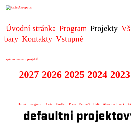
PROJEKT
Úvodní stránka
Program
Projekty
Vš
bary
Kontakty
Vstupné
zpět na seznam projektů
2027
2026
2025
2024
2023
SPECTACULARE
Domů
Program
O nás
Umělci
Press
Partneři
Lidé
Akce dle lokací
Ak
defaultni projektov