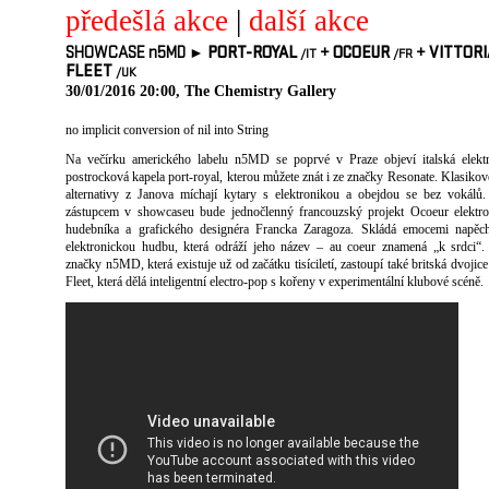
předešlá akce
|
další akce
SHOWCASE n5MD ►
PORT-ROYAL
+
OCOEUR
+
VITTORI
/IT
/FR
FLEET
/UK
30/01/2016 20:00, The Chemistry Gallery
no implicit conversion of nil into String
Na večírku amerického labelu n5MD se poprvé v Praze objeví italská elektr
postrocková kapela port-royal, kterou můžete znát i ze značky Resonate. Klasikové
alternativy z Janova míchají kytary s elektronikou a obejdou se bez vokálů
zástupcem v showcaseu bude jednočlenný francouzský projekt Ocoeur elektro
hudebníka a grafického designéra Francka Zaragoza. Skládá emocemi napěc
elektronickou hudbu, která odráží jeho název – au coeur znamená „k srdci“
značky n5MD, která existuje už od začátku tisíciletí, zastoupí také britská dvojice
Fleet, která dělá inteligentní electro-pop s kořeny v experimentální klubové scéně.