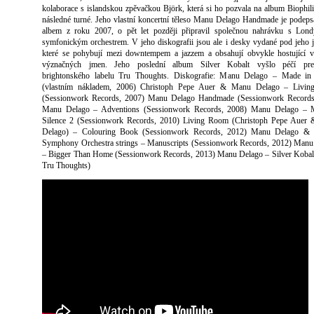
kolaborace s islandskou zpěvačkou Björk, která si ho pozvala na album Biophili
následné turné. Jeho vlastní koncertní těleso Manu Delago Handmade je podep
albem z roku 2007, o pět let později připravil společnou nahrávku s Lon
symfonickým orchestrem. V jeho diskografii jsou ale i desky vydané pod jeho
které se pohybují mezi downtempem a jazzem a obsahují obvykle hostující v
význačných jmen. Jeho poslední album Silver Kobalt vyšlo péčí pres
brightonského labelu Tru Thoughts. Diskografie: Manu Delago – Made in 
(vlastním nákladem, 2006) Christoph Pepe Auer & Manu Delago – Livi
(Sessionwork Records, 2007) Manu Delago Handmade (Sessionwork Records
Manu Delago – Adventions (Sessionwork Records, 2008) Manu Delago – 
Silence 2 (Sessionwork Records, 2010) Living Room (Christoph Pepe Auer
Delago) – Colouring Book (Sessionwork Records, 2012) Manu Delago &
Symphony Orchestra strings – Manuscripts (Sessionwork Records, 2012) Manu
– Bigger Than Home (Sessionwork Records, 2013) Manu Delago – Silver Kobal
Tru Thoughts)