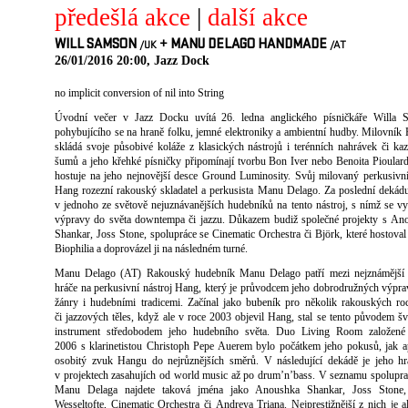
předešlá akce
|
další akce
WILL SAMSON
+
MANU DELAGO HANDMADE
/UK
/AT
26/01/2016 20:00, Jazz Dock
no implicit conversion of nil into String
Úvodní večer v Jazz Docku uvítá 26. ledna anglického písničkáře Willa 
pohybujícího se na hraně folku, jemné elektroniky a ambientní hudby. Milovník 
skládá svoje působivé koláže z klasických nástrojů i terénních nahrávek či ka
šumů a jeho křehké písničky připomínají tvorbu Bon Iver nebo Benoita Pioulard
hostuje na jeho nejnovější desce Ground Luminosity. Svůj milovaný perkusivní
Hang rozezní rakouský skladatel a perkusista Manu Delago. Za poslední dekád
v jednoho ze světově nejuznávanějších hudebníků na tento nástroj, s nímž se v
výpravy do světa downtempa či jazzu. Důkazem budiž společné projekty s An
Shankar, Joss Stone, spolupráce se Cinematic Orchestra či Björk, které hostoval
Biophilia a doprovázel ji na následném turné.
Manu Delago (AT) Rakouský hudebník Manu Delago patří mezi nejznámější 
hráče na perkusivní nástroj Hang, který je průvodcem jeho dobrodružných výpra
žánry i hudebními tradicemi. Začínal jako bubeník pro několik rakouských r
či jazzových těles, když ale v roce 2003 objevil Hang, stal se tento původem š
instrument středobodem jeho hudebního světa. Duo Living Room založené
2006 s klarinetistou Christoph Pepe Auerem bylo počátkem jeho pokusů, jak a
osobitý zvuk Hangu do nejrůznějších směrů. V následující dekádě je jeho hr
v projektech zasahujích od world music až po drum’n’bass. V seznamu spolupr
Manu Delaga najdete taková jména jako Anoushka Shankar, Joss Stone
Wesseltofte, Cinematic Orchestra či Andreya Triana. Nejprestižnější z nich je al