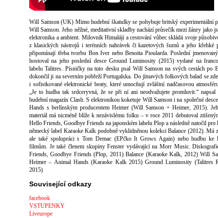
Will Samson (UK) Mimo hudební škatulky se pohybuje britský experimentální p
Will Samson. Jeho něžné, meditativní skladby nachází průsečík mezi žánry jako js
elektronika a ambient. Milovník Himalájí a cestování vůbec skládá svoje působiv
z klasických nástrojů i terénních nahrávek či kazetových šumů a jeho křehké 
připomínají třeba tvorbu Bon Iver nebo Benoita Pioularda. Poslední jmenovaný
hostoval na jeho poslední desce Ground Luminosity (2015) vydané na franc
labelu Talitres. Písničky na tuto desku psal Will Samson na svých cestách po 
dokončil ji na severním pobřeží Portugalska. Do jímavých folkových balad se zde
i sofistkované elektronické beaty, které umocňují zvláštní nadčasovou atmosfér
„Je to hudba tak srdceryvná, že se při ní ani neodvažujete promluvit.“ napsal
hudební magazín Clash. S elektronikou koketuje Will Samson i na společné desc
Hands s berlínským producentem Heimer (Will Samson + Heimer, 2015). Jeho
materiál má nicméně blíže k nezávislému folku – v roce 2011 debutoval ztišen
Hello Friends, Goodbye Friends na japonském labelu Plop a následně natočil pro 
německý label Karaoke Kalk podobně vyklidněnou kolekci Balance (2012). Má 
ale také spolupráci s Tom Demac (EPčko It Grows Again) nebo hudbu ke 
filmům. Je také členem skupiny Fenster vydávající na Morr Music. Diskografi
Friends, Goodbye Friends (Plop, 2011) Balance (Karaoke Kalk, 2012) Will S
Heimer – Animal Hands (Karaoke Kalk 2015) Ground Luminosity (Talitres R
2015)
Související odkazy
facebook
VSTUPENKY
Liveurope