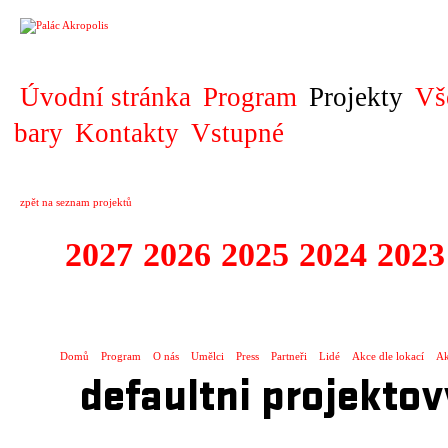
PROJEKT
Úvodní stránka
Program
Projekty
Vš
bary
Kontakty
Vstupné
zpět na seznam projektů
2027
2026
2025
2024
2023
SPECTACULARE
Domů
Program
O nás
Umělci
Press
Partneři
Lidé
Akce dle lokací
Ak
defaultni projektov