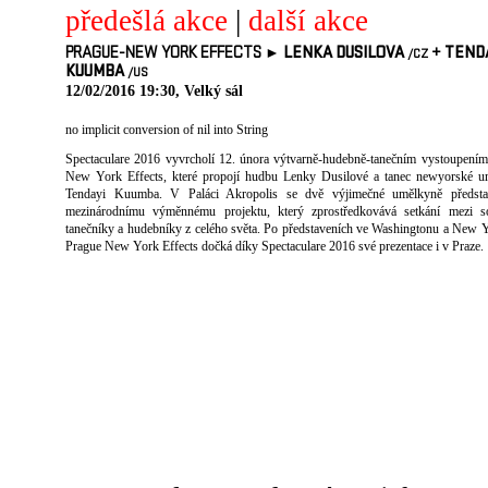
předešlá akce
|
další akce
PRAGUE-NEW YORK EFFECTS ►
LENKA DUSILOVA
+
TENDA
/CZ
KUUMBA
/US
12/02/2016 19:30, Velký sál
no implicit conversion of nil into String
Spectaculare 2016 vyvrcholí 12. února výtvarně-hudebně-tanečním vystoupení
New York Effects, které propojí hudbu Lenky Dusilové a tanec newyorské u
Tendayi Kuumba. V Paláci Akropolis se dvě výjimečné umělkyně předsta
mezinárodnímu výměnnému projektu, který zprostředkovává setkání mezi s
tanečníky a hudebníky z celého světa. Po představeních ve Washingtonu a New 
Prague New York Effects dočká díky Spectaculare 2016 své prezentace i v Praze.