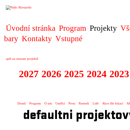
PROJEKT
Úvodní stránka
Program
Projekty
Vš
bary
Kontakty
Vstupné
zpět na seznam projektů
2027
2026
2025
2024
2023
SPECTACULARE
Domů
Program
O nás
Umělci
Press
Partneři
Lidé
Akce dle lokací
Ak
defaultni projektov