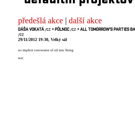
defaultni projektov
předešlá akce
|
další akce
DÁŠA VOKATÁ
+
PŮLNOC
+
ALL TOMORROW'S PARTIES B
/CZ
/CZ
/CZ
29/11/2012 19:30, Velký sál
no implicit conversion of nil into String
text