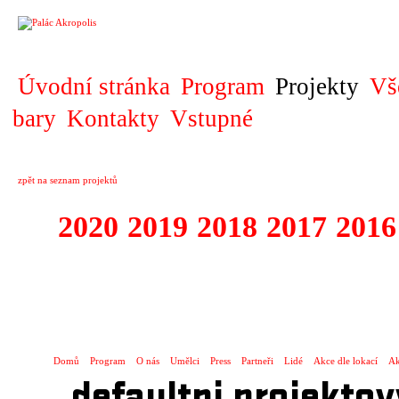
PROJEKT
Úvodní stránka
Program
Projekty
Vš
bary
Kontakty
Vstupné
zpět na seznam projektů
2020
2019
2018
2017
2016
1995 - 2020 JE
…
Domů
Program
O nás
Umělci
Press
Partneři
Lidé
Akce dle lokací
Ak