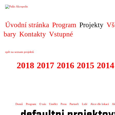
PROJEKT
Úvodní stránka
Program
Projekty
Vš
bary
Kontakty
Vstupné
zpět na seznam projektů
2018
2017
2016
2015
2014
1995 - 2018 FE
SLUNCE
Domů
Program
O nás
Umělci
Press
Partneři
Lidé
Akce dle lokací
Ak