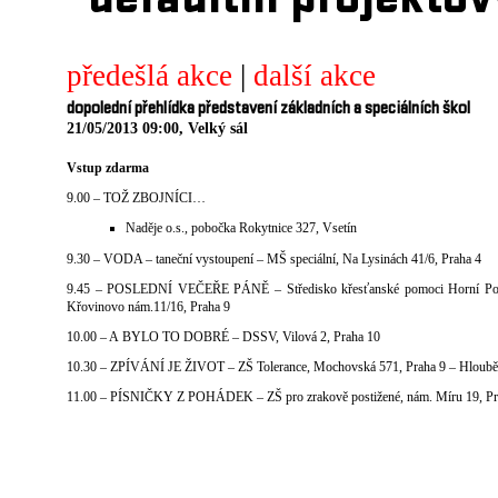
defaultni projektov
předešlá akce
|
další akce
dopolední přehlídka představení základních a speciálních škol
21/05/2013 09:00, Velký sál
Vstup zdarma
9.00 – TOŽ ZBOJNÍCI…
Naděje o.s., pobočka Rokytnice 327, Vsetín
9.30 – VODA – taneční vystoupení – MŠ speciální, Na Lysinách 41/6, Praha 4
9.45 – POSLEDNÍ VEČEŘE PÁNĚ – Středisko křesťanské pomoci Horní Poč
Křovinovo nám.11/16, Praha 9
10.00 – A BYLO TO DOBRÉ – DSSV, Vilová 2, Praha 10
10.30 – ZPÍVÁNÍ JE ŽIVOT – ZŠ Tolerance, Mochovská 571, Praha 9 – Hloubě
11.00 – PÍSNIČKY Z POHÁDEK – ZŠ pro zrakově postižené, nám. Míru 19, Pr