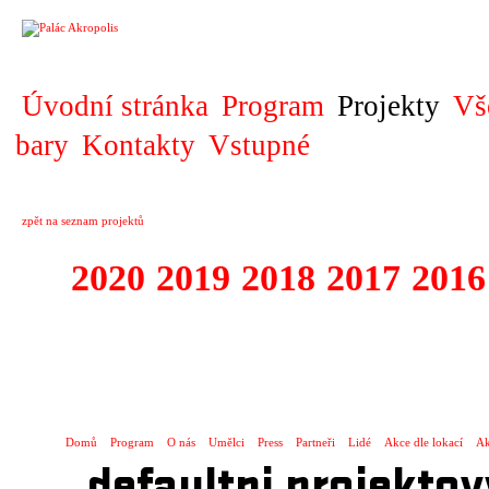
PROJEKT
Úvodní stránka
Program
Projekty
Vš
bary
Kontakty
Vstupné
zpět na seznam projektů
2020
2019
2018
2017
2016
1995 - 2020 JE
…
Domů
Program
O nás
Umělci
Press
Partneři
Lidé
Akce dle lokací
Ak