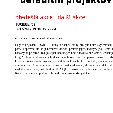
defaultni projektov
předešlá akce
|
další akce
TOXIQUE
/CZ
14/12/2012 19:30, Velký sál
no implicit conversion of nil into String
Celý rok sjížděli TOXIQUE kluby a sháněli dárky pro publikum svý tradiční
party. Popravdě, už se jí nemůžou dočkat, protože jejich kvartýry jsou těma
narvaný až po strop. Teď ještě pár bezesnejch nocí s mašlí a nůžkama a Ježíšek j
to go“. Kromě dekadentních darů, neodborný práce s pyrotechnikou a odv
kostýmů si na vás brousí zuby smršť bestiálních beatů a melodií, vycházející
z nitra Země. Kdo nebude po koncertě dost vyskákanej, dostane šanci dát si do
následný afterparty, kde budou TOXIQUE pokračovat v běsnění až do bílýh
Koncert je věnován podpoře občanského sdružení Múzy dětem.