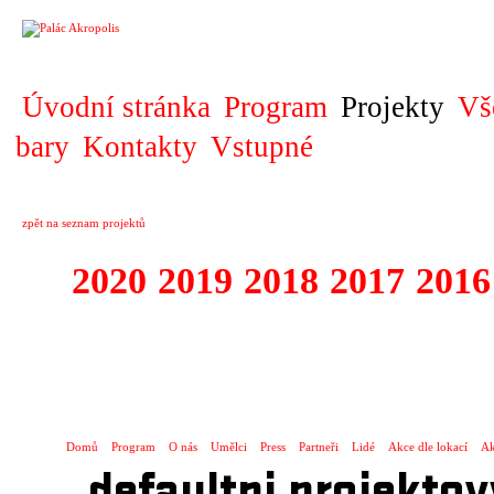
PROJEKT
Úvodní stránka
Program
Projekty
Vš
bary
Kontakty
Vstupné
zpět na seznam projektů
2020
2019
2018
2017
2016
1995 - 2020 JE
…
Domů
Program
O nás
Umělci
Press
Partneři
Lidé
Akce dle lokací
Ak