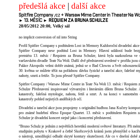
předešlá akce
|
další akce
Spitfire Company
+
Warsaw Mime Center in Theater Na Wo
/CZ
► 13. MĚSÍC ►
REQUIEM ZA BRUNA SCHULZE
28/05/2012 20:00, Velký sál
no implicit conversion of nil into String
Profil Spitfire Company s podtitulem Lost in Memory Každoroční divadelní akce 
Spitfire Company nese podtitul Lost in Memory. Hlavní událostí bude bez
premiéra 13. měsíc / Requiem za Bruna Schulze, která byla nazkoušena ve 
varšavském divadle Teatr Na Woli. Další dvě představení uvedené v profilu jsou
Paláce Akropolis velmi dobře známá, jedná se o Bad Clowns a Svět odsouzenců
30. května se můžete těšit na pořádnou dávku fyzické a taneční akce, falešné my
nahoty, smrti a fetiše. To jsou přesně Spitfire Company.
Spitfire Company / Warsaw Mime Centre in Teatr Na Woli 13. měsíc / Requiem 
Schulze Představení inspirované výtvarným i literárním dílem Bruna Schulze. 
katastrofy, falešná mytologie, nahota, fetiš a smrt. A na konci v samotném
katastrofy pohled nejistých andělských očí.
Divadelní a taneční akce jsou propojeny s originální hudbou Jana Kučery komp
pro známé hudební těleso Epoque Quartet. 13. měsíc s podtitulem Requiem z
Schulze je divadelní koncert stejně jako i koncertní představení.
“Bruno Schulz je jedním z největších heretiků moderní světové literatury. Při mé
studijním pobytu v Krakově a četbě Skořicových krámů jsem přemýšlel o kacířs
o nástroji, umožňující odhalit skryté kontury skutečnosti. Ale co v dnešní době