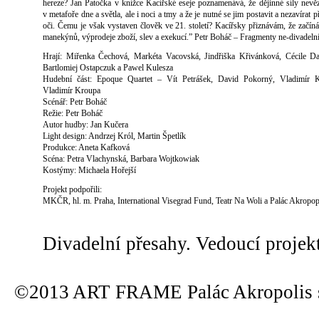
hereze? Jan Patočka v knížce Kacířské eseje poznamenává, že dějinné síly nevě
v metafoře dne a světla, ale i noci a tmy a že je nutné se jim postavit a nezavírat 
oči. Čemu je však vystaven člověk ve 21. století? Kacířsky přiznávám, že začín
manekýnů, výprodeje zboží, slev a exekucí.” Petr Boháč – Fragmenty ne-divadeln
Hrají: Miřenka Čechová, Markéta Vacovská, Jindřiška Křivánková, Cécile Da
Bartlomiej Ostapczuk a Pawel Kulesza
Hudební část: Epoque Quartet – Vít Petrášek, David Pokorný, Vladimír K
Vladimír Kroupa
Scénář: Petr Boháč
Režie: Petr Boháč
Autor hudby: Jan Kučera
Light design: Andrzej Król, Martin Špetlík
Produkce: Aneta Kafková
Scéna: Petra Vlachynská, Barbara Wojtkowiak
Kostýmy: Michaela Hořejší
Projekt podpořili:
MKČR, hl. m. Praha, International Visegrad Fund, Teatr Na Woli a Palác Akropop
Divadelní přesahy. Vedoucí projek
©2013 ART FRAME Palác Akropolis s.