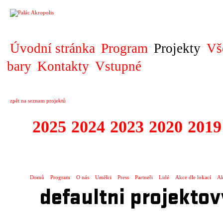
PROJEKT
Úvodní stránka
Program
Projekty
Vš
bary
Kontakty
Vstupné
zpět na seznam projektů
2025
2024
2023
2020
2019
DIVADELNÍ PŘE
Domů
Program
O nás
Umělci
Press
Partneři
Lidé
Akce dle lokací
Ak
defaultni projektov