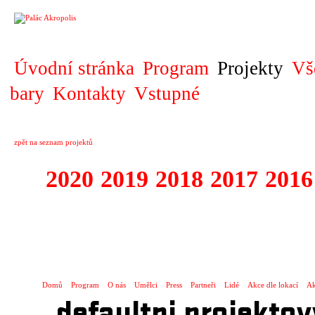
PROJEKT
Úvodní stránka
Program
Projekty
Vš
bary
Kontakty
Vstupné
zpět na seznam projektů
2020
2019
2018
2017
2016
1995 - 2020 JE
…
Domů
Program
O nás
Umělci
Press
Partneři
Lidé
Akce dle lokací
Ak