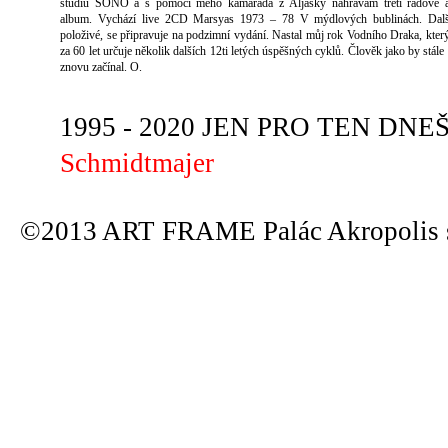
studiu SONO a s pomocí mého kamaráda z Aljašky nahrávám třetí řadové a
album. Vychází live 2CD Marsyas 1973 – 78 V mýdlových bublinách. Dalš
položivé, se připravuje na podzimní vydání. Nastal můj rok Vodního Draka, kter
za 60 let určuje několik dalších 12ti letých úspěšných cyklů. Člověk jako by stále
znovu začínal. O.
1995 - 2020 JEN PRO TEN DNEŠN
Schmidtmajer
©2013 ART FRAME Palác Akropolis s.