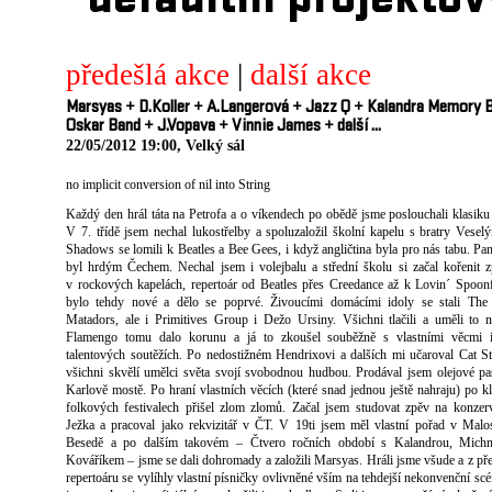
defaultni projektov
předešlá akce
|
další akce
Marsyas
+
D.Koller
+
A.Langerová
+
Jazz Q
+
Kalandra Memory 
Oskar Band
+
J.Vopava
+
Vinnie James
+
další ...
22/05/2012 19:00, Velký sál
no implicit conversion of nil into String
Každý den hrál táta na Petrofa a o víkendech po obědě jsme poslouchali klasiku 
V 7. třídě jsem nechal lukostřelby a spoluzaložil školní kapelu s bratry Vesel
Shadows se lomili k Beatles a Bee Gees, i když angličtina byla pro nás tabu. Pa
byl hrdým Čechem. Nechal jsem i volejbalu a střední školu si začal kořenit 
v rockových kapelách, repertoár od Beatles přes Creedance až k Lovin´ Spoon
bylo tehdy nové a dělo se poprvé. Živoucími domácími idoly se stali The 
Matadors, ale i Primitives Group i Dežo Ursiny. Všichni tlačili a uměli to 
Flamengo tomu dalo korunu a já to zkoušel souběžně s vlastními věcmi 
talentových soutěžích. Po nedostižném Hendrixovi a dalších mi učaroval Cat S
všichni skvělí umělci světa svojí svobodnou hudbou. Prodával jsem olejové pa
Karlově mostě. Po hraní vlastních věcích (které snad jednou ještě nahraju) po k
folkových festivalech přišel zlom zlomů. Začal jsem studovat zpěv na konzerv
Ježka a pracoval jako rekvizitář v ČT. V 19ti jsem měl vlastní pořad v Malo
Besedě a po dalším takovém – Čtvero ročních období s Kalandrou, Mich
Kováříkem – jsme se dali dohromady a založili Marsyas. Hráli jsme všude a z př
repertoáru se vylíhly vlastní písničky ovlivněné vším na tehdejší nekonvenční scén