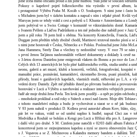
jsme zcela mimo oficiální proud a žili jsme hudbou. Stali jsme se součástí sdružení
Pokusy o kapelové pojetí folkrockového tria vyústilo v první album, kd
i protagonisté Výběru Praha M. Kocáb s O. Soukupem. S nimi jsme i často ho
s Michalem jsem byl v úzkém kontaktu a napsal s ním i nějaké písně. Kvůli vyd
Marsyas jsem se tehdy vrátil z cest a pobytů u I. Khunta v Amsterdamu a z Lond
jsem pobýval ve u Swiss Cottage v komunitě ve viktoriánském domě. Kamarád
s Ivanem Pešlem a Láďou Padrůńkem a ten mě jednoho dne nabídl post v Jazz Q
jsem a půl roku 78 jsem hrál s oběma. Na koncerty Kratochvíla, Francla, Láď
Duggan jsem předtím tehdy zbožně chodil, Martinovi textoval mnoho písní a se
s nimi jsme hostovali v Česku, Německu a v Polsku. Poslouchal jsme John McLa
Jana Hammera, Steely Dan a všechny ty nedostižné vzory. V roce 79 se nám 
s první ženou Taťjánou nashromáždit veškeré dokumenty a doklady k cestě na
s 3-letou dcerou Danielou jsme emigrovali vlakem do Bonnu a po roce do Los 
Celých těch 13 amerických let bylo plné kalifornského světla, studia umění a um
neonu, galerií a art muzeí, klubů a koncertů, večírků, fotografování, koupání v
manuální práce, poznávání, kamarádství, skromného života, psaní písniček, kal
přírody, hraní v garážových kapelách, vlastních studií, stěhování po L.A. a v
vedení dcery Daniely. Zpět mě přitáhlo ihned po převratu budování a provozován
hostování v Lucii a Výběru a navrhování a realizace interiéru veřejných prostor.
řadě ale moje druhá žena Pavla. Ten krok jsem později – a opět po jejím odchodu p
– mnohokrát proklínal a snil roky o Státech a mocí nad časem. Moje děti Tobiase 
z tohoto manželství miluju a budu je vychovávat a starat se o ně jak budouc
V 93 jsem nahrál v produkci D. Kollera první autorské album Krev, bláto, slzy, 
pár let ve vakuu, vrátil se od umění naplno k hudbě, napsal Chci zas v to
Medvídka a Rouháš se bohům a Kengi pro Lucii a Hříšná těla pro A. Langerov
i další věci pro druhé. S M. Cimfem jsme natočili v 02/03 další album Fabrica 
koncertoval jsem se stejnojmennou kapelou a nyní se znovu obnoveným Jazz 
s J. Vopavou a se Z. Michnovou a Kalandra memory bandem a dalšími. Teď 