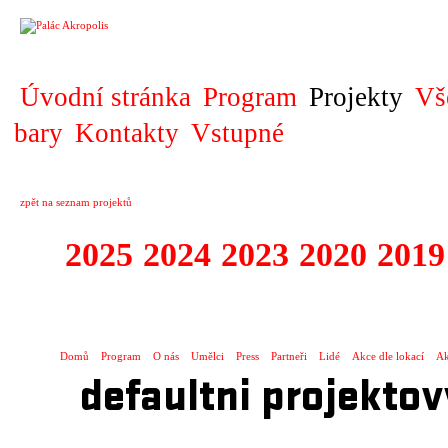
PROJEKT
Úvodní stránka
Program
Projekty
Vš
bary
Kontakty
Vstupné
zpět na seznam projektů
2025
2024
2023
2020
2019
DIVADELNÍ PŘE
Domů
Program
O nás
Umělci
Press
Partneři
Lidé
Akce dle lokací
Ak
defaultni projektov