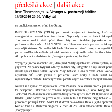
předešlá akce
|
další akce
Imre Thormann
► Voyager ►
pocta mojí babičce
/CH
19/09/2010 20:00, Velký sál
no implicit conversion of nil into String
IMRE THORMANN (*1966) patří mezi nejvýraznější tanečníky, kteří se
avantgardnímu japonskému tanci butó. Naposledy jsme v Paláci Akropol
Thormanna mohli vidět před třemi lety na přehlídce japonského mo
performativního umění JAPAN NOW. Imre Thormann tehdy předvedl v Akropol
nejsilnější stránku. Na hudbu Michaela Thalmanna zatančil svoji choreografii P
pád o rozdělených světech, jež však nadále existují vedle sebe. Po třech lete
Akropole vrací s představením „Voyager – pocta mojí babičce“.
Voyager je jméno kosmické lodi, která před 28 lety opustila náš solární systém, a
jiný život. Na palubě byly uskladněny hudební hity, fotografie a filmy. Avšak pouz
člověk opustil tento solární systém. Moje babička. I ona si vzala sebou kolek
největších hitů. Ještě jednou si poslechnu staré desky a budu tančit n
zapomenutých melodií. Unesený vlnami paměti, abych na cestách zachytil nemožn
Narodil se a vyrostl ve švýcarském Bernu. Pokoušel se o kariéru hráče v punkové
leč neúspěšně. Intenzivně se věnoval bojovým uměním (Aikido, Kung fu, T
Taekwon). Po dokončení studia Alexandrovy techniky se v roce 1990 přesouvá d
Hledání „sebe sama“ ho přivedlo až k tanci butó a k technice Nagutichaiso –
přírodních principů tělem. Sedm let studoval na akademii Butó u jejího spoluzak
Kazua Ohna a u Michizou Noguchi. V roce 2002 v Tokiu zakládá vlastní Butó 
„Bodygarage”.