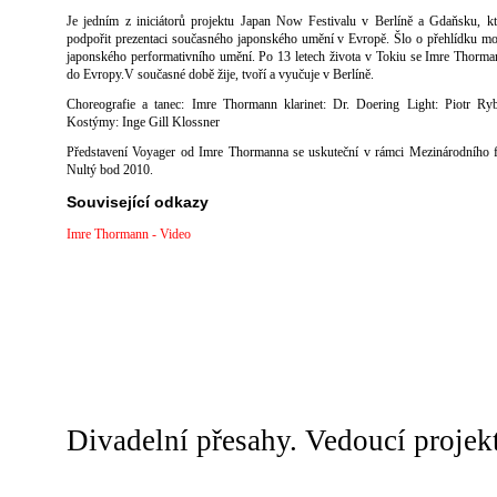
Je jedním z iniciátorů projektu Japan Now Festivalu v Berlíně a Gdaňsku, k
podpořit prezentaci současného japonského umění v Evropě. Šlo o přehlídku m
japonského performativního umění. Po 13 letech života v Tokiu se Imre Thorma
do Evropy.V současné době žije, tvoří a vyučuje v Berlíně.
Choreografie a tanec: Imre Thormann klarinet: Dr. Doering Light: Piotr Ry
Kostýmy: Inge Gill Klossner
Představení Voyager od Imre Thormanna se uskuteční v rámci Mezinárodního f
Nultý bod 2010.
Související odkazy
Imre Thormann - Video
Divadelní přesahy. Vedoucí projek