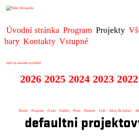
PROJEKT
Úvodní stránka
Program
Projekty
Vš
bary
Kontakty
Vstupné
zpět na seznam projektů
2026
2025
2024
2023
2022
EUROCONNECTI
Domů
Program
O nás
Umělci
Press
Partneři
Lidé
Akce dle lokací
Ak
defaultni projektov