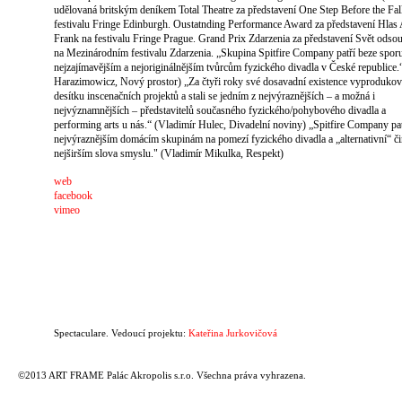
udělovaná britským deníkem Total Theatre za představení One Step Before the Fal
festivalu Fringe Edinburgh. Oustatnding Performance Award za představení Hlas
Frank na festivalu Fringe Prague. Grand Prix Zdarzenia za představení Svět odso
na Mezinárodním festivalu Zdarzenia. „Skupina Spitfire Company patří beze spor
nejzajímavějším a nejoriginálnějším tvůrcům fyzického divadla v České republice.
Harazimowicz, Nový prostor) „Za čtyři roky své dosavadní existence vyprodukov
desítku inscenačních projektů a stali se jedním z nejvýraznějších – a možná i
nejvýznamnějších – představitelů současného fyzického/pohybového divadla a
performing arts u nás.“ (Vladimír Hulec, Divadelní noviny) „Spitfire Company pat
nejvýraznějším domácím skupinám na pomezí fyzického divadla a „alternativní“ č
nejširším slova smyslu." (Vladimír Mikulka, Respekt)
web
facebook
vimeo
Spectaculare. Vedoucí projektu:
Kateřina Jurkovičová
©2013 ART FRAME Palác Akropolis s.r.o. Všechna práva vyhrazena.