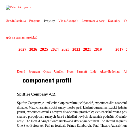
PROJEKT
Úvodní stránka
Program
Projekty
Vše o Akropoli
Restaurace a bary
Kontakty
Vs
zpět na seznam projektů
2027
2026
2025
2024
2023
2022
2021
2019
2018
2017
SPECTACULARE
Domů
Program
O nás
Umělci
Press
Partneři
Lidé
Akce dle lokací
Ak
component profil
Spitfire Company
/CZ
Spitfire Company je umělecká skupina zahrnující fyzické, experimentální a taneční
divadlo. Mezi charakteristické znaky tvorby patří kladení důrazu na fyzické jednán
jevišti, experimentování s novými divadelními prostředky, existenciální rovina pos
snaha o propojování různých žánrů a hledání nových vizuálních podnětů. Mezinár
ceny: The Herald Angel Award udělovaná skotským deníkem The Herald za předs
One Step Befoer teh Fall na festivalu Fringe Edinburgh. Total Theatre Award (no