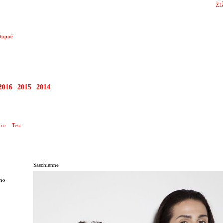
ŽI
tupné
2016
2015
2014
ce
Test
Saschienne
ého