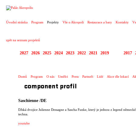
PROJEKT
Úvodní stránka
Program
Projekty
Vše o Akropoli
Restaurace a bary
Kontakty
Vs
zpět na seznam projektů
2027
2026
2025
2024
2023
2022
2021
2019
2018
2017
SPECTACULARE
Domů
Program
O nás
Umělci
Press
Partneři
Lidé
Akce dle lokací
Ak
component profil
Saschienne
/DE
DJská dvojice Julienne Dessagne a Sascha Funke, který je jednou z legend německ
techna.
youtube