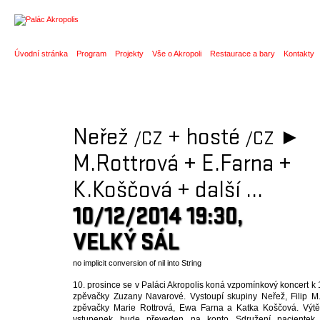
DETAIL AKCE
Úvodní stránka
Program
Projekty
Vše o Akropoli
Restaurace a bary
Kontakty
Neřež
+
hosté
►
/CZ
/CZ
M.Rottrová
+
E.Farna
+
K.Koščová
+
další ...
10/12/2014 19:30,
VELKÝ SÁL
no implicit conversion of nil into String
10. prosince se v Paláci Akropolis koná vzpomínkový koncert k 1
zpěvačky Zuzany Navarové. Vystoupí skupiny Neřež, Filip 
zpěvačky Marie Rottrová, Ewa Farna a Katka Koščová. Výtě
vstupenek bude převeden na konto Sdružení pacientek