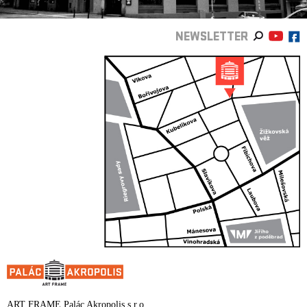
NEWSLETTER
ART FRAME Palác Akropolis s.r.o.