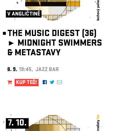
ARCHIV
NEWSLETT
V ANGLIČTINĚ
THE MUSIC DIGEST (36)
►
MIDNIGHT SWIMMERS
& METASTAVY
8. 9.
19:45, JAZZ BAR
KUP TEĎ!
7. 10.