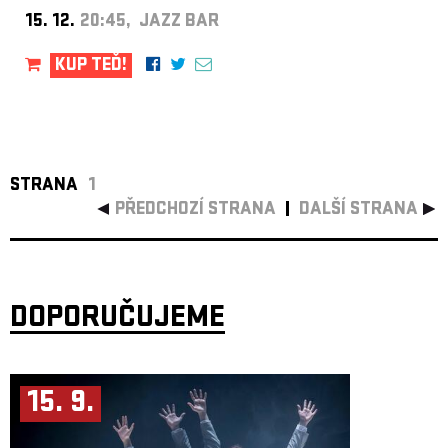
15. 12.
20:45, JAZZ BAR
KUP TEĎ!
STRANA
1
PŘEDCHOZÍ STRANA
DALŠÍ STRANA
DOPORUČUJEME
15. 9.