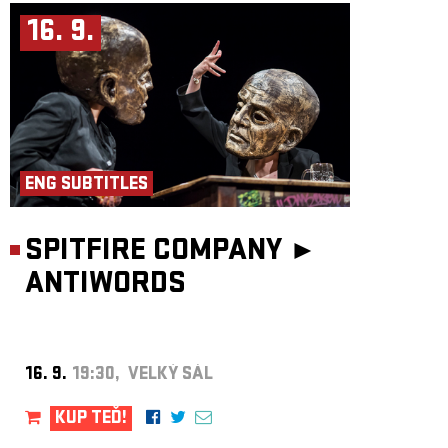
16. 9.
ENG SUBTITLES
SPITFIRE COMPANY ►
ANTIWORDS
16. 9.
19:30, VELKÝ SÁL
KUP TEĎ!