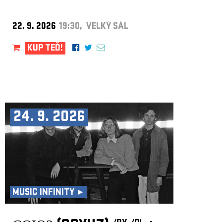
22. 9. 2026
19:30, VELKÝ SÁL
KUP TEĎ!
24. 9. 2026
MUSIC INFINITY ►