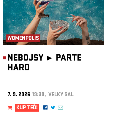
WOMENPOLIS
NEBOJSY ►
PARTE
HARD
7. 9. 2026
19:30, VELKÝ SÁL
KUP TEĎ!