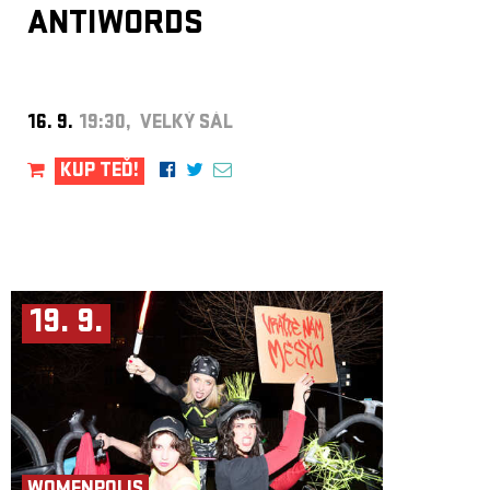
ANTIWORDS
16. 9.
19:30, VELKÝ SÁL
KUP TEĎ!
19. 9.