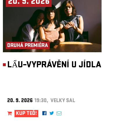
20. 9. 2026
DRUHÁ PREMIÉRA
LẨU–VYPRÁVĚNÍ U JÍDLA
20. 9. 2026
19:30, VELKÝ SÁL
KUP TEĎ!