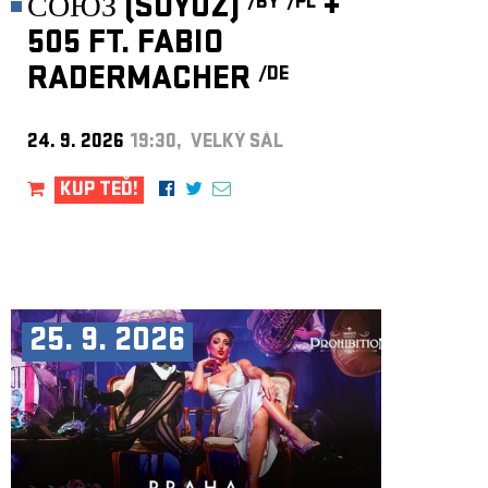
СОЮЗ (SOYUZ)
+
/BY
/PL
505 FT. FABIO
RADERMACHER
/DE
24. 9. 2026
19:30, VELKÝ SÁL
KUP TEĎ!
25. 9. 2026