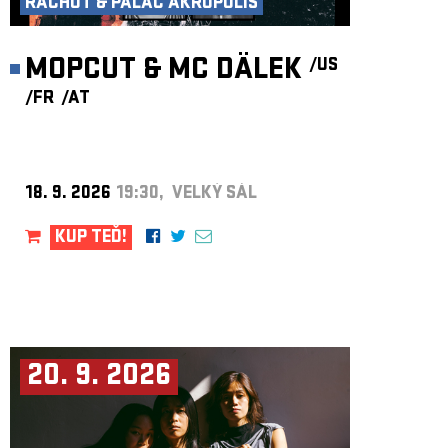
RACHOT & PALÁC AKROPOLIS
MOPCUT & MC DÄLEK
/US
/FR
/AT
18. 9. 2026
19:30, VELKÝ SÁL
KUP TEĎ!
20. 9. 2026