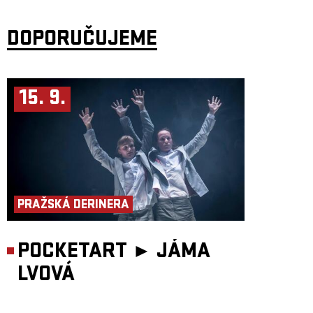
DOPORUČUJEME
15. 9.
PRAŽSKÁ DERINERA
POCKETART ►
JÁMA
LVOVÁ