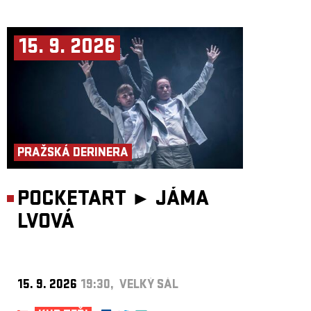
15. 9. 2026
PRAŽSKÁ DERINERA
POCKETART ►
JÁMA
LVOVÁ
15. 9. 2026
19:30, VELKÝ SÁL