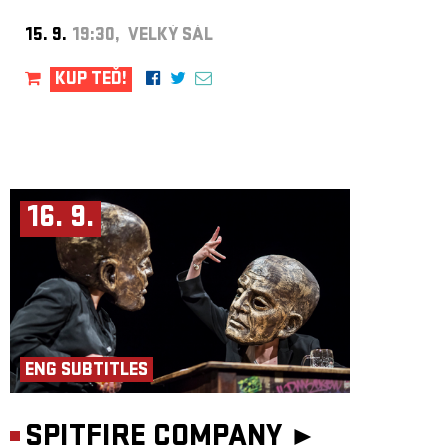
15. 9.
19:30, VELKÝ SÁL
KUP TEĎ!
16. 9.
ENG SUBTITLES
SPITFIRE COMPANY ►