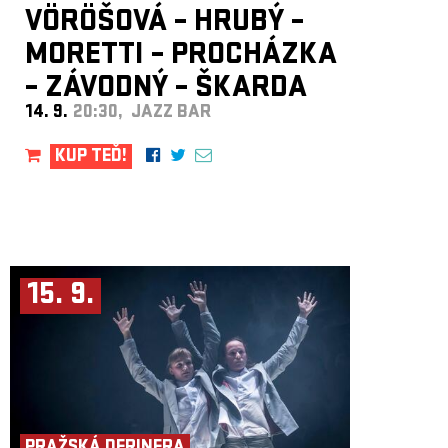
VÖRÖŠOVÁ – HRUBÝ –
MORETTI – PROCHÁZKA
– ZÁVODNÝ – ŠKARDA
14. 9.
20:30, JAZZ BAR
KUP TEĎ!
15. 9.