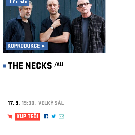
17. 9.
KOPRODUKCE ►
THE NECKS
/AU
17. 9.
19:30, VELKÝ SÁL
KUP TEĎ!