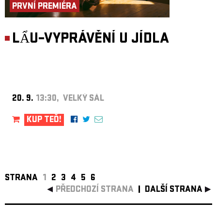
PRVNÍ PREMIÉRA
LẨU–VYPRÁVĚNÍ U JÍDLA
20. 9.
13:30, VELKÝ SÁL
KUP TEĎ!
STRANA
1
2
3
4
5
6
PŘEDCHOZÍ STRANA
DALŠÍ STRANA