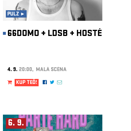
ARCHIV
NEWSLETT
PULZ ►
66DOMO
+
LDSB
+
HOSTÉ
4. 9.
20:00, MALÁ SCÉNA
KUP TEĎ!
6. 9.