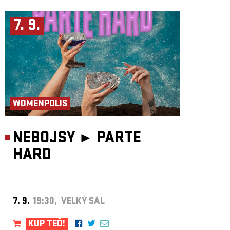
7. 9.
WOMENPOLIS
NEBOJSY ►
PARTE
HARD
7. 9.
19:30, VELKÝ SÁL
KUP TEĎ!