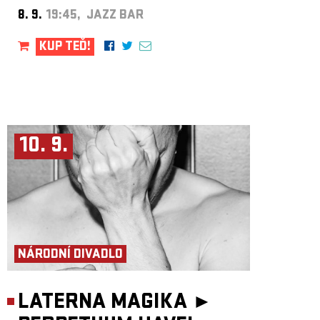
8. 9.
19:45, JAZZ BAR
KUP TEĎ!
10. 9.
NÁRODNÍ DIVADLO
LATERNA MAGIKA ►