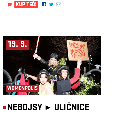
KUP TEĎ!
19. 9.
WOMENPOLIS
NEBOJSY ►
ULIČNICE