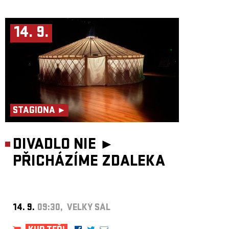
14. 9.
STAGIONA ►
DIVADLO NIE ►
PŘICHÁZÍME ZDALEKA
14. 9.
09:30, VELKÝ SÁL