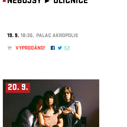
NEBOJSY ►
ULIČNICE
19. 9.
18:30, PALÁC AKROPOLIS
VYPRODÁNO!
20. 9.