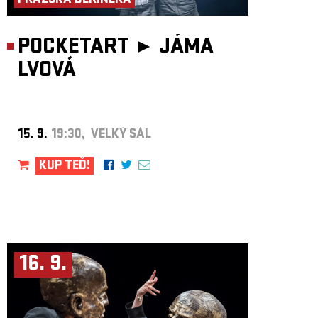
PRAŽSKÁ DERINERA
POCKETART ►
JÁMA
LVOVÁ
15. 9.
19:30, VELKÝ SÁL
KUP TEĎ!
16. 9.