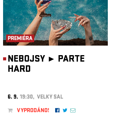
PREMIÉRA
NEBOJSY ►
PARTE
HARD
6. 9.
19:30, VELKÝ SÁL
VYPRODÁNO!