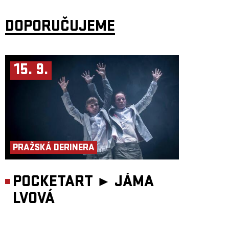
DOPORUČUJEME
15. 9.
PRAŽSKÁ DERINERA
POCKETART ►
JÁMA
LVOVÁ