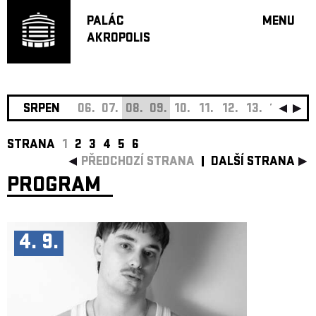
PALÁC
MENU
AKROPOLIS
PROGRA
VELKÝ S
MALÁ S
JAZZ BA
SRPEN
06.
07.
08.
09.
10.
11.
12.
13.
14.
15.
DOPORU
STRANA
1
2
3
4
5
6
HUDBA
PŘEDCHOZÍ STRANA
DALŠÍ STRANA
DIVADLO
PROGRAM
OFF PR
DÁRKOVÉ 
O AKROPOL
4. 9.
PROJEKTY
UNDERGRO
KONTAKTY