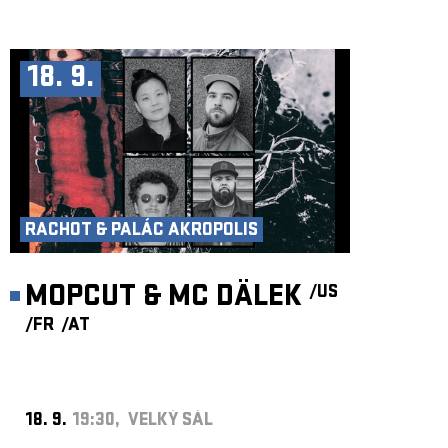
18. 9.
RACHOT & PALÁC AKROPOLIS
MOPCUT & MC DÄLEK
/US
/FR
/AT
18. 9.
19:30, VELKÝ SÁL