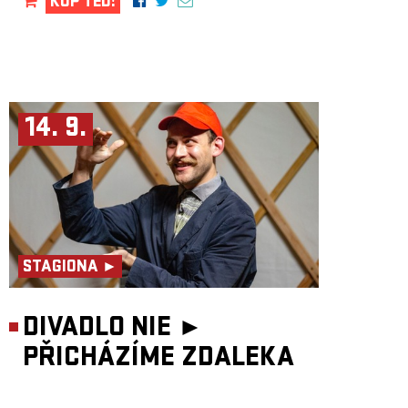
KUP TEĎ!
14. 9.
STAGIONA ►
DIVADLO NIE ►
PŘICHÁZÍME ZDALEKA