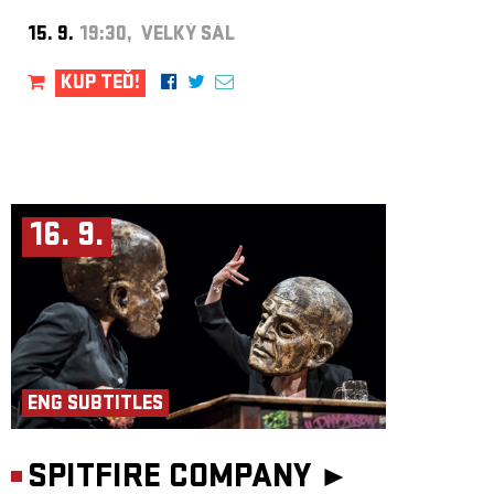
15. 9.
19:30, VELKÝ SÁL
KUP TEĎ!
16. 9.
ENG SUBTITLES
SPITFIRE COMPANY ►