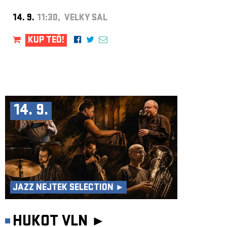
14. 9.
11:30, VELKÝ SÁL
KUP TEĎ!
14. 9.
JAZZ NEJTEK SELECTION ►
HUKOT VLN ►