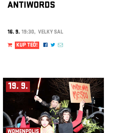
ANTIWORDS
16. 9.
19:30, VELKÝ SÁL
KUP TEĎ!
19. 9.
WOMENPOLIS