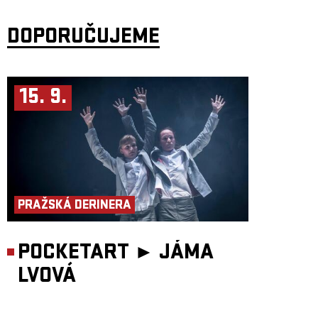
DOPORUČUJEME
15. 9.
PRAŽSKÁ DERINERA
POCKETART ►
JÁMA
LVOVÁ