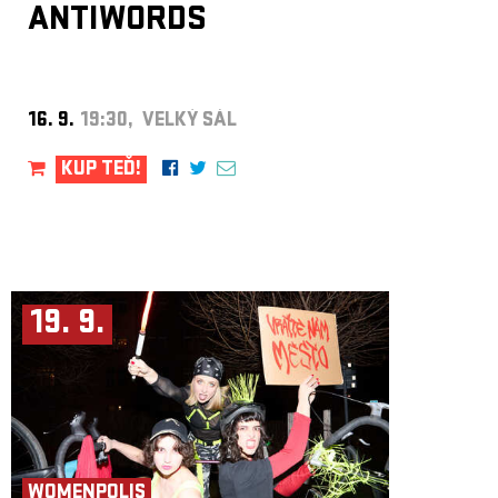
ANTIWORDS
16. 9.
19:30, VELKÝ SÁL
KUP TEĎ!
19. 9.
WOMENPOLIS