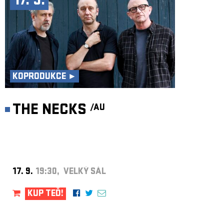
17. 9.
KOPRODUKCE ►
THE NECKS
/AU
17. 9.
19:30, VELKÝ SÁL
KUP TEĎ!