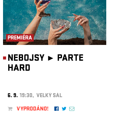
PREMIÉRA
NEBOJSY ►
PARTE
HARD
6. 9.
19:30, VELKÝ SÁL
VYPRODÁNO!