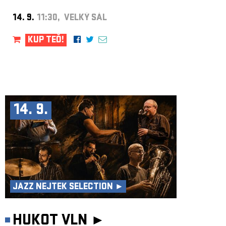
14. 9.
11:30, VELKÝ SÁL
KUP TEĎ!
14. 9.
JAZZ NEJTEK SELECTION ►
HUKOT VLN ►