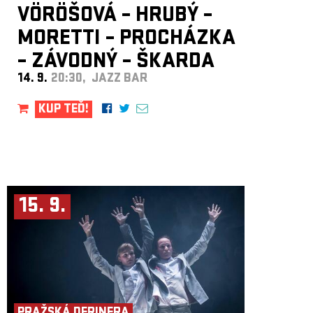
VÖRÖŠOVÁ – HRUBÝ –
MORETTI – PROCHÁZKA
– ZÁVODNÝ – ŠKARDA
14. 9.
20:30, JAZZ BAR
KUP TEĎ!
15. 9.