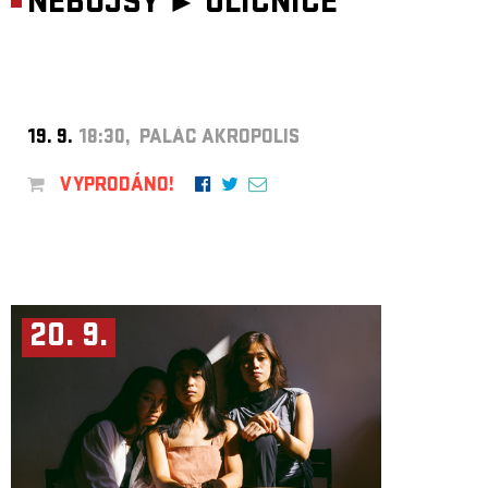
NEBOJSY ►
ULIČNICE
19. 9.
18:30, PALÁC AKROPOLIS
VYPRODÁNO!
20. 9.