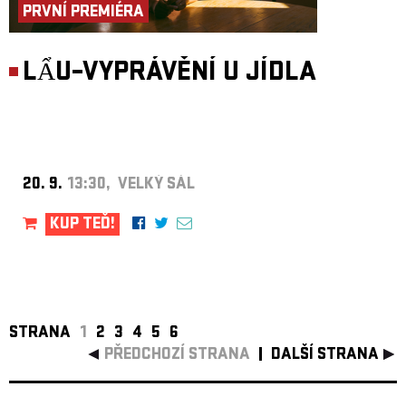
PRVNÍ PREMIÉRA
LẨU–VYPRÁVĚNÍ U JÍDLA
20. 9.
13:30, VELKÝ SÁL
KUP TEĎ!
STRANA
1
2
3
4
5
6
PŘEDCHOZÍ STRANA
DALŠÍ STRANA