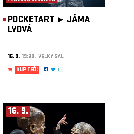
PRAŽSKÁ DERINERA
POCKETART ►
JÁMA
LVOVÁ
15. 9.
19:30, VELKÝ SÁL
KUP TEĎ!
16. 9.