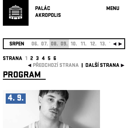
PALÁC
MENU
AKROPOLIS
PROGRA
VELKÝ S
MALÁ S
JAZZ BA
SRPEN
06.
07.
08.
09.
10.
11.
12.
13.
14.
15.
DOPORU
STRANA
1
2
3
4
5
6
HUDBA
PŘEDCHOZÍ STRANA
DALŠÍ STRANA
DIVADLO
PROGRAM
OFF PR
DÁRKOVÉ 
O AKROPOL
4. 9.
PROJEKTY
UNDERGRO
KONTAKTY