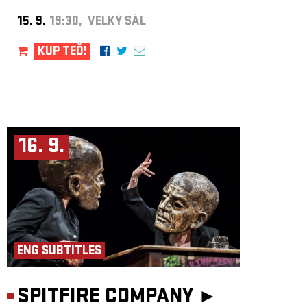
15. 9.
19:30, VELKÝ SÁL
KUP TEĎ!
16. 9.
ENG SUBTITLES
SPITFIRE COMPANY ►