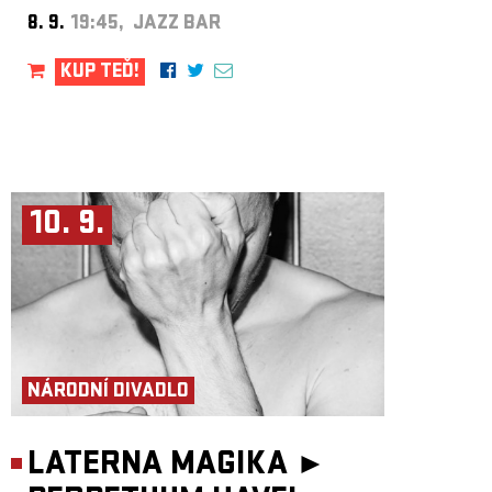
8. 9.
19:45, JAZZ BAR
KUP TEĎ!
10. 9.
NÁRODNÍ DIVADLO
LATERNA MAGIKA ►