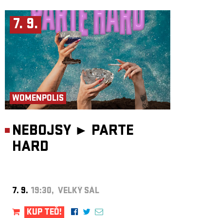
7. 9.
WOMENPOLIS
NEBOJSY ►
PARTE
HARD
7. 9.
19:30, VELKÝ SÁL
KUP TEĎ!