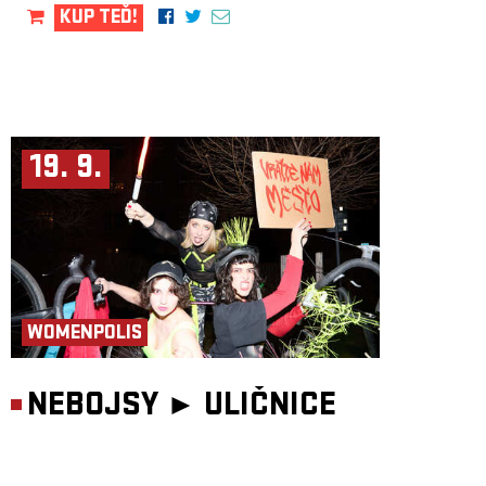
KUP TEĎ!
19. 9.
WOMENPOLIS
NEBOJSY ►
ULIČNICE