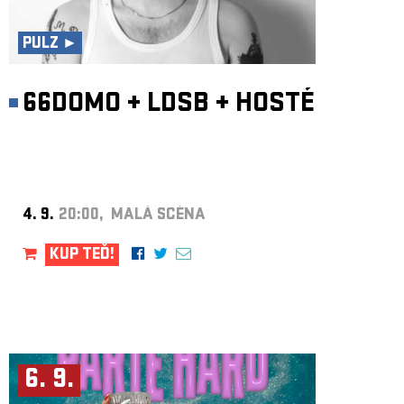
ARCHIV
NEWSLETT
PULZ ►
66DOMO
+
LDSB
+
HOSTÉ
4. 9.
20:00, MALÁ SCÉNA
KUP TEĎ!
6. 9.