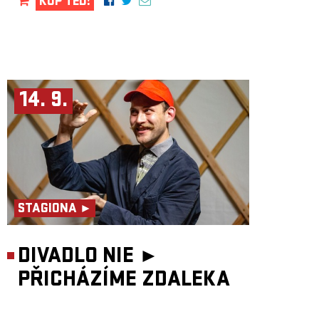
KUP TEĎ!
14. 9.
STAGIONA ►
DIVADLO NIE ►
PŘICHÁZÍME ZDALEKA