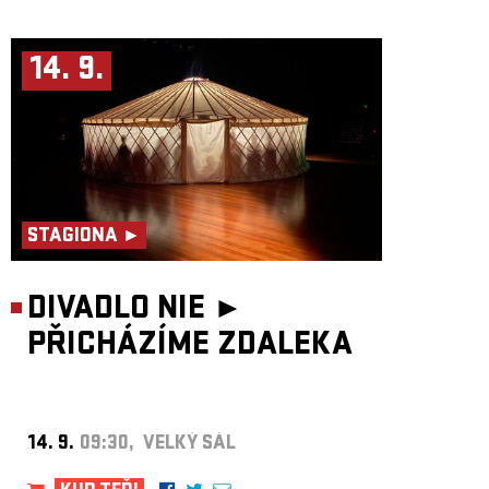
14. 9.
STAGIONA ►
DIVADLO NIE ►
PŘICHÁZÍME ZDALEKA
14. 9.
09:30, VELKÝ SÁL