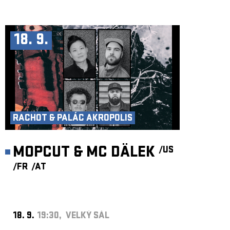
18. 9.
RACHOT & PALÁC AKROPOLIS
MOPCUT & MC DÄLEK
/US
/FR
/AT
18. 9.
19:30, VELKÝ SÁL